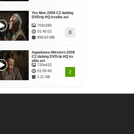
Yes Man 2008 CZ dabing
DVDrip HQ kvalita avi
704x280
01:40:02
0
958.63 MB
Appaloosa-Western 2008
CZ dabing DVDrip HQ kv
alita avi
720x432
01:50:40
2
1.11 GB