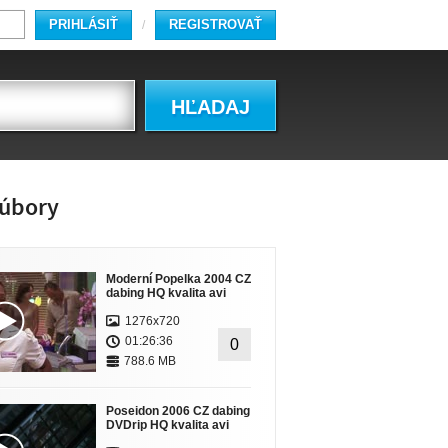
PRIHLÁSIŤ
REGISTROVAŤ
/
HĽADAJ
úbory
Moderní Popelka 2004 CZ
dabing HQ kvalita avi
1276x720
01:26:36
0
788.6 MB
Poseidon 2006 CZ dabing
DVDrip HQ kvalita avi