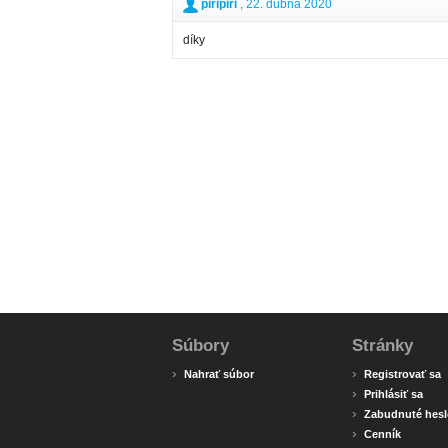
piripiri
, 22. dubna 2020
díky
Súbory
Stránky
›
›
Nahrať súbor
Registrovať sa
›
Prihlásiť sa
›
Zabudnuté hesl
›
Cenník