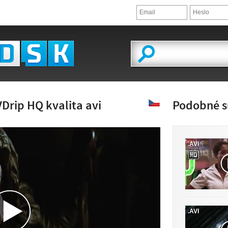
Drip HQ kvalita avi
Podobné s
.AVI
ĽAD VIDEA
.AVI
JE K DISPOZÍCII