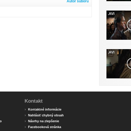
Autor súboru
.AVI
.AVI
Kontakt
›
Kontaktné informácie
›
Nahlásiť chybný obsah
›
o
Návrhy na zlepšenie
›
Facebooková stránka