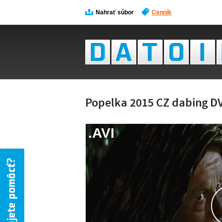
Nahrať súbor
Cenník
Popelka 2015 CZ dabing DV
.AVI
NÁH
NIE 