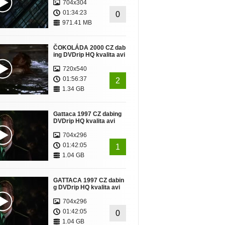
704x304
01:34:23
0
971.41 MB
ČOKOLÁDA 2000 CZ dab
ing DVDrip HQ kvalita avi
720x540
01:56:37
2
1.34 GB
Gattaca 1997 CZ dabing
DVDrip HQ kvalita avi
704x296
01:42:05
1
1.04 GB
GATTACA 1997 CZ dabin
g DVDrip HQ kvalita avi
704x296
01:42:05
0
1.04 GB