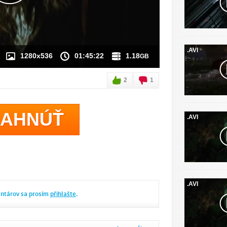
.AVI
1280x536
01:45:22
1.18
GB
2
1
IAHNÚŤ
.AVI
.AVI
entárov sa prosím
přihlašte
.