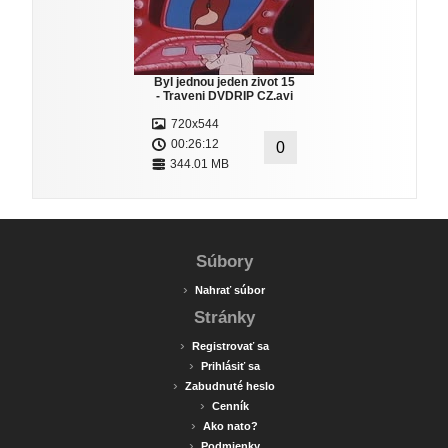
Byl jednou jeden zivot 15
- Traveni DVDRIP CZ.avi
720x544
00:26:12
0
344.01 MB
Súbory
›
Nahrať súbor
Stránky
›
Registrovať sa
›
Prihlásiť sa
›
Zabudnuté heslo
›
Cenník
›
Ako nato?
›
Podmienky