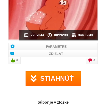
NÁHĽAD VIDEA
NIE JE K DISPOZÍCII
720x544
00:26:33
344.02
MB
PARAMETRE
ZDIEĽAŤ
0
0
STIAHNÚŤ
Súbor je v zložke