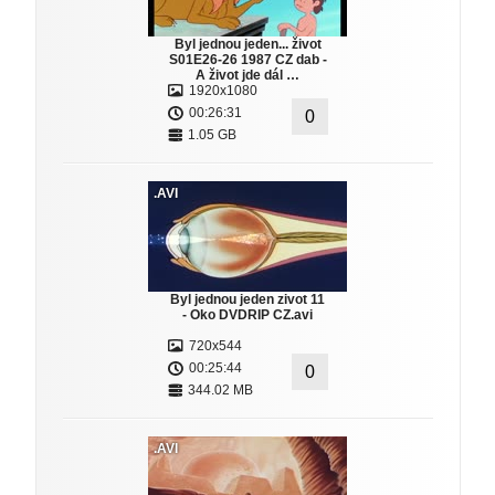
Byl jednou jeden... život
S01E26-26 1987 CZ dab -
A život jde dál …
1920x1080
00:26:31
0
1.05 GB
.AVI
Byl jednou jeden zivot 11
- Oko DVDRIP CZ.avi
720x544
00:25:44
0
344.02 MB
.AVI