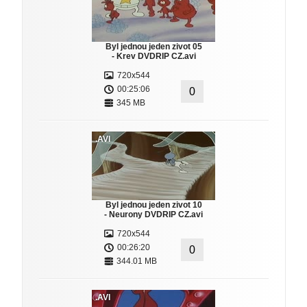
Byl jednou jeden zivot 05
- Krev DVDRIP CZ.avi
720x544
00:25:06
0
345 MB
.AVI
Byl jednou jeden zivot 10
- Neurony DVDRIP CZ.avi
720x544
00:26:20
0
344.01 MB
.AVI