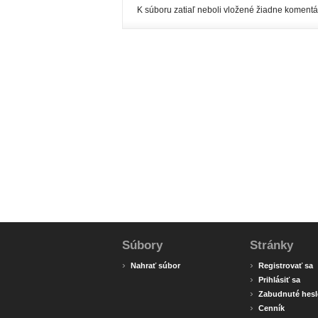
K súboru zatiaľ neboli vložené žiadne komentá
Súbory
Stránky
›
›
Nahrať súbor
Registrovať sa
›
Prihlásiť sa
›
Zabudnuté hesl
›
Cenník