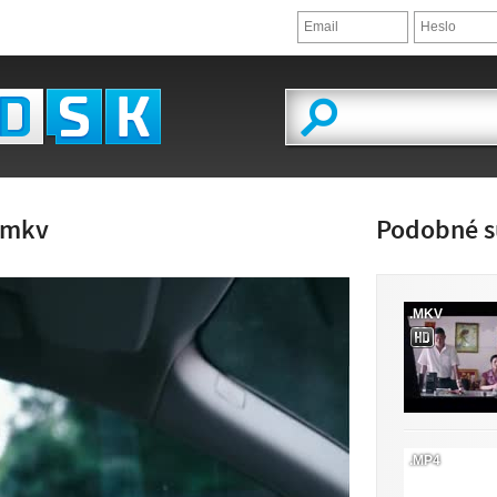
.mkv
Podobné s
.MKV
ĽAD VIDEA
.MP4
JE K DISPOZÍCII