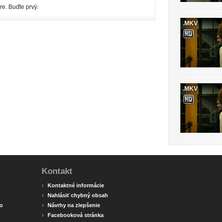
re. Buďte prvý.
.MKV
.MKV
Kontakt
›
Kontaktné informácie
›
Nahlásiť chybný obsah
›
o
Návrhy na zlepšenie
›
Facebooková stránka