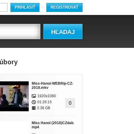
PRIHLÁSIŤ
REGISTROVAŤ
/
HĽADAJ
úbory
Miss-Hanoi-WEBRip-CZ-
2018.mkv
1920x1080
01:26:15
0
2.36 GB
Miss Hanoi (2018)CZdab.
mp4