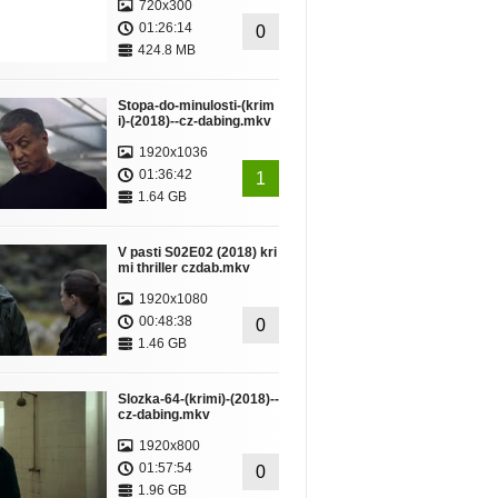
720x300
01:26:14
0
424.8 MB
Stopa-do-minulosti-(krim
i)-(2018)--cz-dabing.mkv
1920x1036
01:36:42
1
1.64 GB
V pasti S02E02 (2018) kri
mi thriller czdab.mkv
1920x1080
00:48:38
0
1.46 GB
Slozka-64-(krimi)-(2018)--
cz-dabing.mkv
1920x800
01:57:54
0
1.96 GB