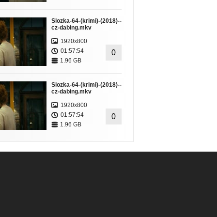
Slozka-64-(krimi)-(2018)--
cz-dabing.mkv
1920x800
01:57:54
0
1.96 GB
Slozka-64-(krimi)-(2018)--
cz-dabing.mkv
1920x800
01:57:54
0
1.96 GB