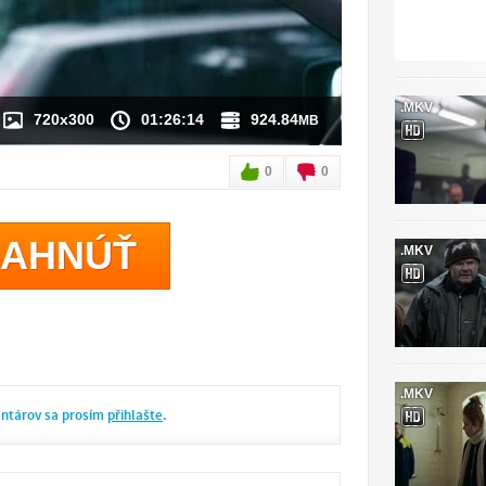
.MKV
720x300
01:26:14
924.84
MB
0
0
IAHNÚŤ
.MKV
.MKV
entárov sa prosím
přihlašte
.