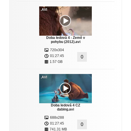
.AVI
Doba ledová 4 - Země v
pohybu (2012).avi
720x304
01:27:45
0
1.57 GB
.AVI
Doba ledová 4 CZ
dabing.avi
688x288
01:27:45
0
741.31 MB