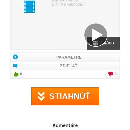
NÁHĽAD VIDEA
NIE JE K DISPOZÍCII
1.48
GB
PARAMETRE
ZDIEĽAŤ
0
0
STIAHNÚŤ
Komentáre