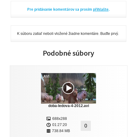
Pre pridávanie komentárov sa prosím
přihlašte
.
K súboru zatiaľ neboli vložené žiadne komentáre. Buďte prvý.
Podobné súbory
.AVI
doba-ledova-4-2012.avi
688x288
01:27:20
0
738.84 MB