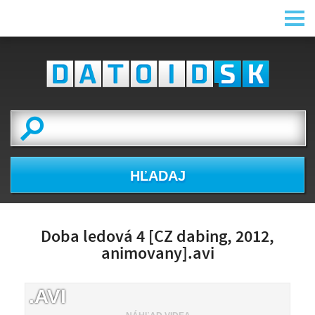
HĽADAJ
Doba ledová 4 [CZ dabing, 2012,
animovany].avi
.AVI