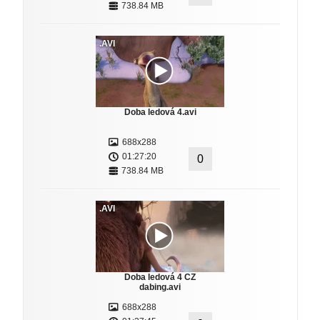
738.84 MB
.AVI
Doba ledová 4.avi
688x288
01:27:20
0
738.84 MB
.AVI
Doba ledová 4 CZ
dabing.avi
688x288