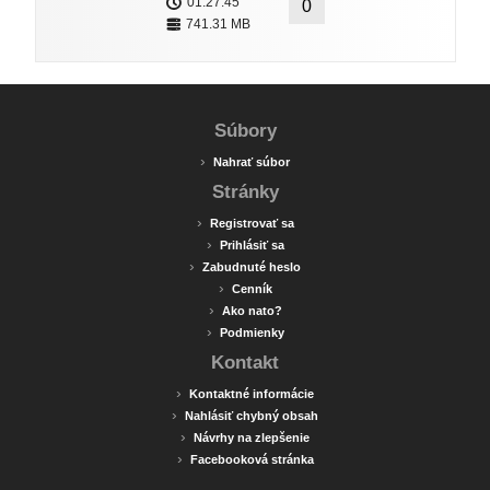
01:27:45
0
741.31 MB
Súbory
›
Nahrať súbor
Stránky
›
Registrovať sa
›
Prihlásiť sa
›
Zabudnuté heslo
›
Cenník
›
Ako nato?
›
Podmienky
Kontakt
›
Kontaktné informácie
›
Nahlásiť chybný obsah
›
Návrhy na zlepšenie
›
Facebooková stránka