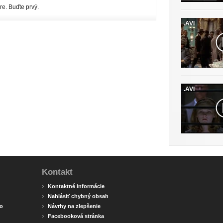
re. Buďte prvý.
.AVI
.AVI
Kontakt
›
Kontaktné informácie
›
Nahlásiť chybný obsah
›
o
Návrhy na zlepšenie
›
Facebooková stránka