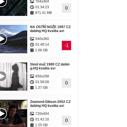
704x304
01:34:23
0
971.41 MB
NA OSTŘÍ NOŽE 1997 CZ
dabing HQ kvalita avi
640x360
01:48:14
-1
1.08 GB
Sloní muž 1980 CZ dabin
g.HQ kvalita avi
656x288
01:58:08
0
1.37 GB
Znamení-Gibson 2002 CZ
dabing HQ kvalita avi
720x404
01:42:10
0
1.25 GB