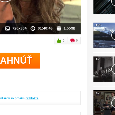
.AVI
720x304
01:40:46
1.55
GB
0
0
IAHNÚŤ
.AVI
.AVI
entárov sa prosím
přihlašte
.