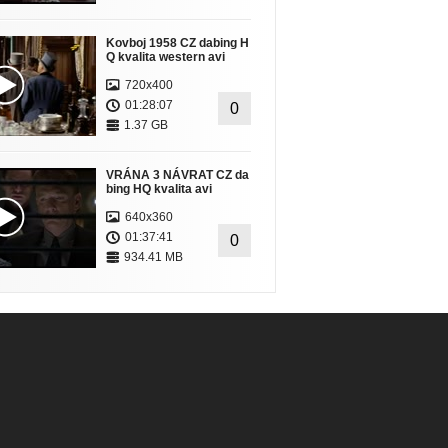
Kovboj 1958 CZ dabing H
Q kvalita western avi
720x400
01:28:07
0
1.37 GB
VRÁNA 3 NÁVRAT CZ da
bing HQ kvalita avi
640x360
01:37:41
0
934.41 MB