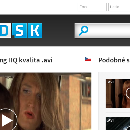
ng HQ kvalita .avi
Podobné s
.AVI
ĽAD VIDEA
.AVI
JE K DISPOZÍCII