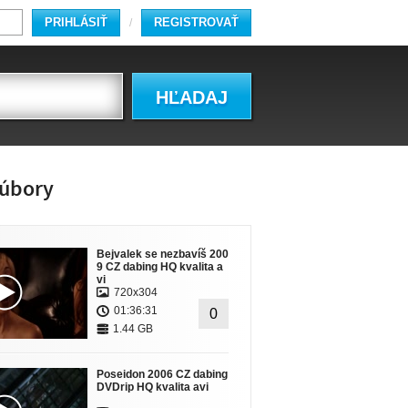
PRIHLÁSIŤ
REGISTROVAŤ
/
HĽADAJ
úbory
Bejvalek se nezbavíš 200
9 CZ dabing HQ kvalita a
vi
720x304
01:36:31
0
1.44 GB
Poseidon 2006 CZ dabing
DVDrip HQ kvalita avi