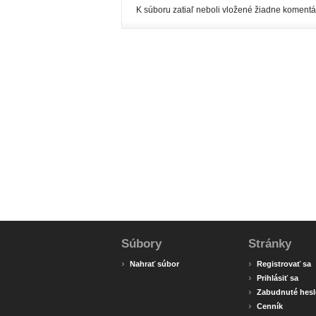
K súboru zatiaľ neboli vložené žiadne komentá
Súbory
Stránky
›
›
Nahrať súbor
Registrovať sa
›
Prihlásiť sa
›
Zabudnuté hesl
›
Cenník