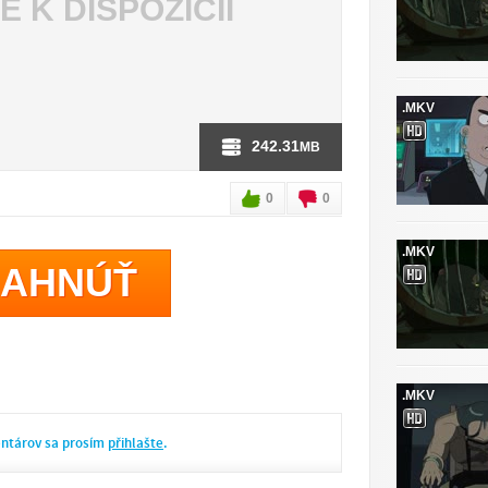
JE K DISPOZÍCII
.MKV
242.31
MB
0
0
.MKV
IAHNÚŤ
.MKV
entárov sa prosím
přihlašte
.