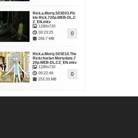
Rick.a.Morty.S03E03.Pic
kle Rick.720p.WEB-DL.C
Z_EN.mkv
1280x720
00:23:25
0
266.7 MB
Rick.a.Morty.S03E10.The
Rickchurian Mortydate.7
20p.WEB-DL.CZ_EN.mkv
1280x720
00:22:48
0
253.33 MB