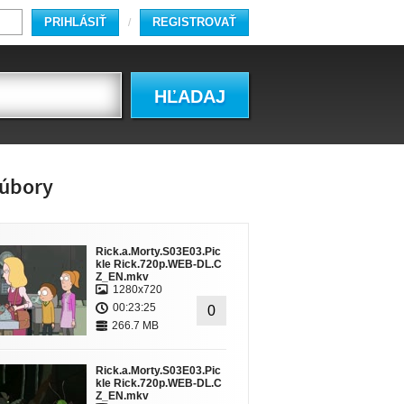
PRIHLÁSIŤ
REGISTROVAŤ
/
HĽADAJ
úbory
Rick.a.Morty.S03E03.Pic
kle Rick.720p.WEB-DL.C
Z_EN.mkv
1280x720
00:23:25
0
266.7 MB
Rick.a.Morty.S03E03.Pic
kle Rick.720p.WEB-DL.C
Z_EN.mkv