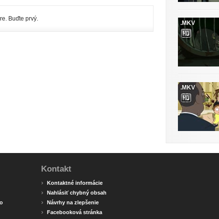
re. Buďte prvý.
.MKV
.MKV
Kontakt
›
Kontaktné informácie
›
Nahlásiť chybný obsah
›
o
Návrhy na zlepšenie
›
Facebooková stránka