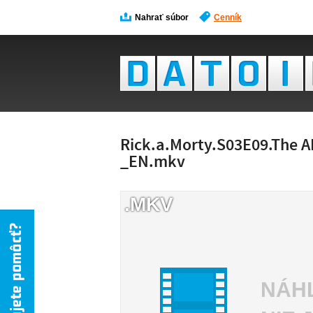
Nahrať súbor
Cenník
Rick.a.Morty.S03E09.The A
_EN.mkv
.MKV
NÁH