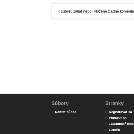
K súboru zatiaľ neboli vložené žiadne komentá
Súbory
Stránky
›
›
Nahrať súbor
Registrovať sa
›
Prihlásiť sa
›
Zabudnuté hesl
›
Cenník