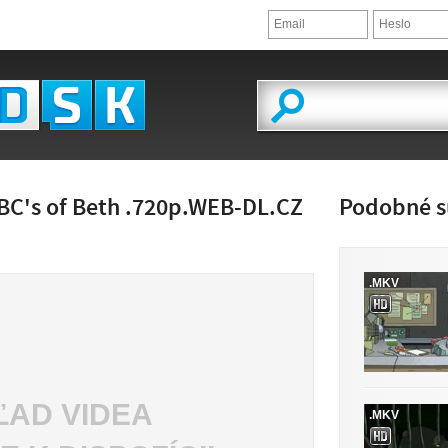
BC's of Beth .720p.WEB-DL.CZ
Podobné s
.MKV
ĽAD VIDEA
.MKV