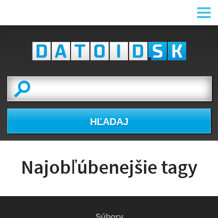
HĽADAJ
Najobľúbenejšie tagy
Súbory