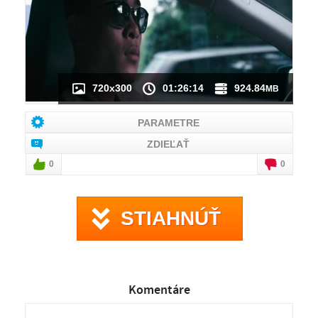
720x300
01:26:14
924.84
MB
PARAMETRE
ZDIEĽAŤ
0
0
STIAHNÚŤ
Komentáre