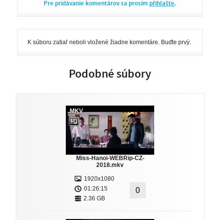
Pre pridávanie komentárov sa prosím
přihlašte
.
K súboru zatiaľ neboli vložené žiadne komentáre. Buďte prvý.
Podobné súbory
.MKV
Miss-Hanoi-WEBRip-CZ-
2018.mkv
1920x1080
01:26:15
0
2.36 GB