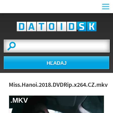
HĽADAJ
Miss.Hanoi.2018.DVDRip.x264.CZ.mkv
.MKV
NÁHĽAD VIDEA
NIE JE K DISPOZÍCII