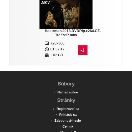
.MKV
Hastrman.2018.DVDRip.x264.CZ-
TreZzoR.mkv
720x300
01:37:17
-1
1.02 GB
Súbory
›
Nahrať súbor
Stránky
›
Registrovať sa
›
Prihlásiť sa
›
Zabudnuté heslo
›
Cenník