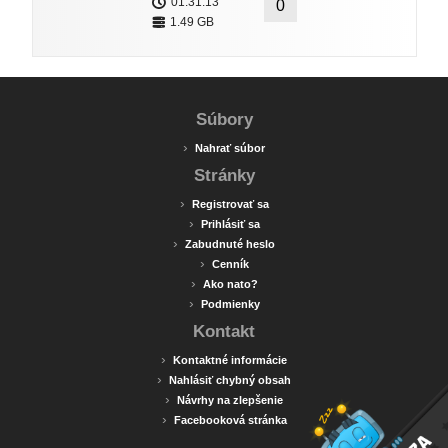
01:31:13
0
1.49 GB
Súbory
›
Nahrať súbor
Stránky
›
Registrovať sa
›
Prihlásiť sa
›
Zabudnuté heslo
›
Cenník
›
Ako nato?
›
Podmienky
Kontakt
›
Kontaktné informácie
›
Nahlásiť chybný obsah
›
Návrhy na zlepšenie
›
Facebooková stránka