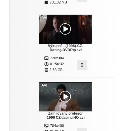
701.82 MB
.AVI
Výkupné - (1996)-CZ-
Dabing-DVDRip.avi
720x384
01:56:32
0
1.63 GB
.AVI
Zamilovaný profesor
1996 CZ dabing HQ avi
704x400