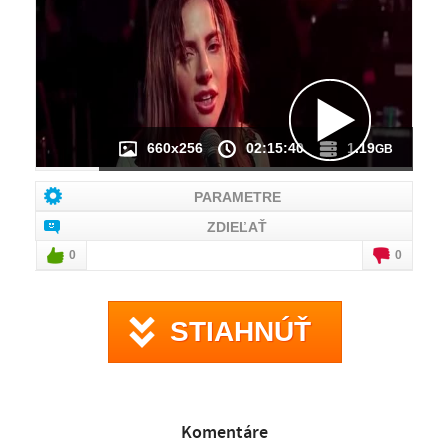
NÁHĽAD VIDEA
NIE JE K DISPOZÍCII
660x256
02:15:40
1.19
GB
PARAMETRE
ZDIEĽAŤ
0
0
STIAHNÚŤ
Komentáre