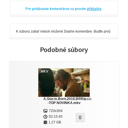
Pre pridávanie komentárov sa prosím
přihlašte
.
K súboru zatiaľ neboli vložené žiadne komentáre. Buďte prvý.
Podobné súbory
.MKV
A.Star.is.Born.2018.BRRip.cz-
-TOP NOVINKA.mkv
720x304
02:15:45
0
1.27 GB