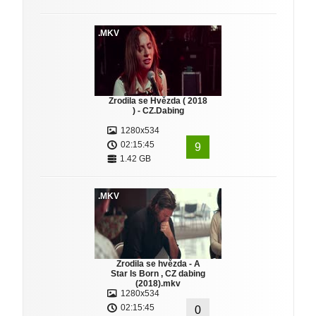
.MKV
Zrodila se Hvězda ( 2018
) - CZ.Dabing
1280x534
02:15:45
9
1.42 GB
.MKV
Zrodila se hvězda - A
Star Is Born , CZ dabing
(2018).mkv
1280x534
02:15:45
0