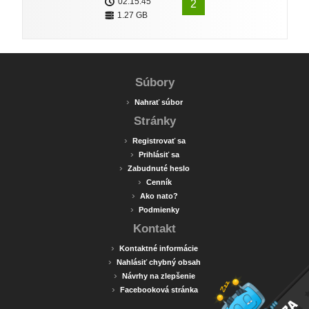
02:15:45
2
1.27 GB
Súbory
›
Nahrať súbor
Stránky
›
Registrovať sa
›
Prihlásiť sa
›
Zabudnuté heslo
›
Cenník
›
Ako nato?
›
Podmienky
Kontakt
›
Kontaktné informácie
›
Nahlásiť chybný obsah
›
Návrhy na zlepšenie
›
Facebooková stránka