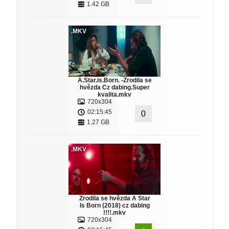
1.42 GB
.MKV
A.Star.is.Born. -Zrodila se
hvězda Cz dabing.Super
kvalita.mkv
720x304
02:15:45
0
1.27 GB
.MKV
Zrodila se hvězda A Star
Is Born (2018) cz dabing
!!!!.mkv
720x304