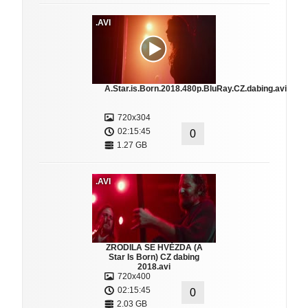
.AVI
A.Star.is.Born.2018.480p.BluRay.CZ.dabing.avi
720x304
02:15:45
0
1.27 GB
.AVI
ZRODILA SE HVĚZDA (A
Star Is Born) CZ dabing
2018.avi
720x400
02:15:45
0
2.03 GB