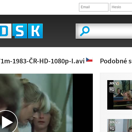
1m-1983-ČR-HD-1080p-I.avi
Podobné s
.MKV
ĽAD VIDEA
.MKV
JE K DISPOZÍCII