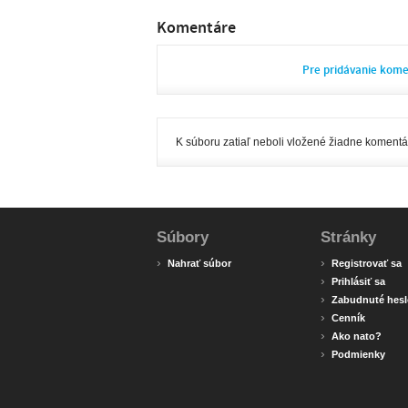
Komentáre
Pre pridávanie kom
K súboru zatiaľ neboli vložené žiadne komentá
Súbory
Stránky
›
›
Nahrať súbor
Registrovať sa
›
Prihlásiť sa
›
Zabudnuté hesl
›
Cenník
›
Ako nato?
›
Podmienky