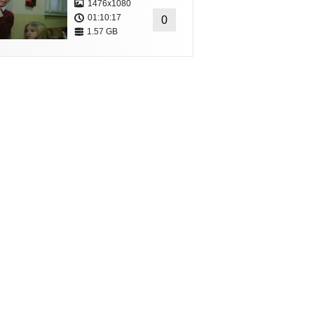
v
1476x1080
01:10:17
0
1.57 GB