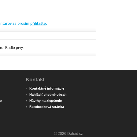
entárov sa prosím
přihlašte
.
re. Buďte prvý.
Kontakt
›
Kontaktné informácie
›
Nahlásiť chybný obsah
›
o
Návrhy na zlepšenie
›
Facebooková stránka
© 2026 Datoid.cz