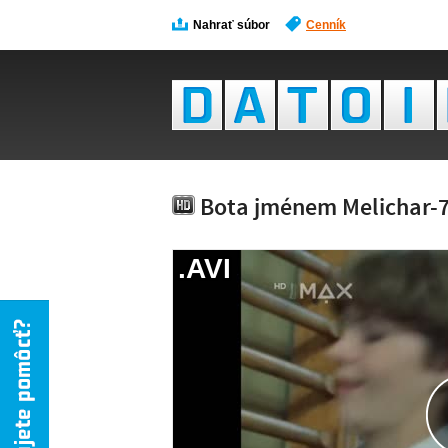
Nahrať súbor
Cenník
Bota jménem Melichar-7
.AVI
NÁH
NIE 