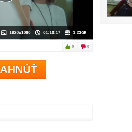
1920x1080
01:10:17
1.23
GB
0
0
IAHNÚŤ