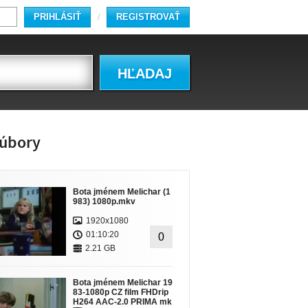
PRIHLÁSIŤ
REGISTROVAŤ
/
HĽADAJ
úbory
Bota jménem Melichar (1
983) 1080p.mkv
1920x1080
01:10:20
0
2.21 GB
Bota jménem Melichar 19
83-1080p CZ film FHDrip
H264 AAC-2.0 PRIMA mk