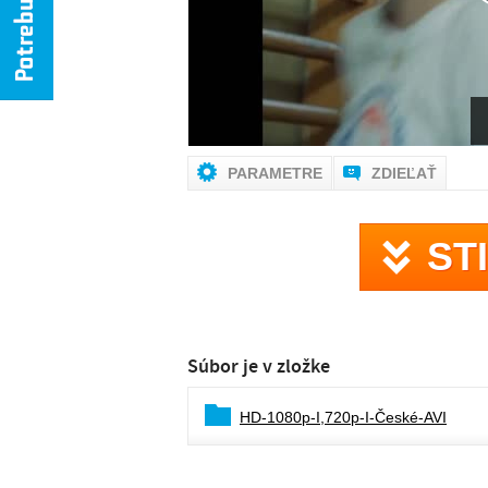
PARAMETRE
ZDIEĽAŤ
ST
Súbor je v zložke
HD-1080p-I,720p-I-České-AVI