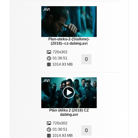
.AVI
Plan-uteku-2-(Stallone)-
(2018)--cz-dabing.avi
720x302
01:36:51
0
1014.93 MB
.AVI
Plán útěku 2 (2018) CZ
dabing.avi
720x302
01:36:51
0
1014.93 MB