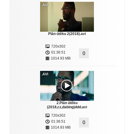
.AVI
Plán útěku 2(2018).avi
720x302
01:36:51
0
1014.93 MB
.AVI
2.Plán útěku
(2018,cz,dabing)ddd.avi
720x302
01:36:51
0
1014.93 MB