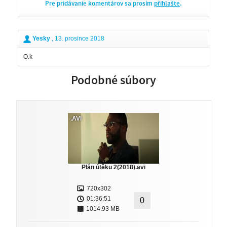
Pre pridávanie komentárov sa prosím
přihlašte
.
Yesky
, 13. prosince 2018
O.k
Podobné súbory
.AVI
Plán útěku 2(2018).avi
720x302
01:36:51
0
1014.93 MB