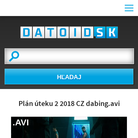
HĽADAJ
Plán úteku 2 2018 CZ dabing.avi
.AVI
NÁHĽAD VIDEA
NIE JE K DISPOZÍCII