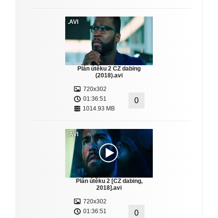
.AVI
Plán útěku 2 CZ dabing
(2018).avi
720x302
01:36:51
0
1014.93 MB
.AVI
Plán útěku 2 [CZ dabing,
2018].avi
720x302
01:36:51
0