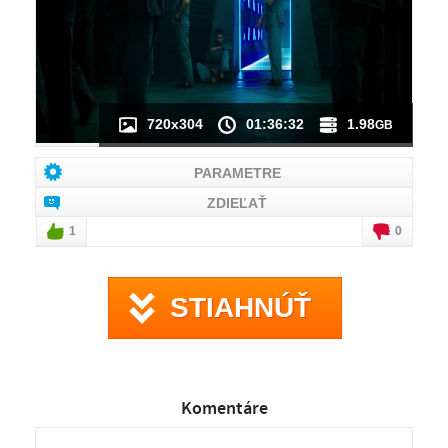
720x304
01:36:32
1.98
GB
PARAMETRE
ZDIEĽAŤ
1
0
STIAHNÚŤ
Komentáre