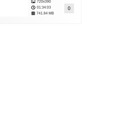
720x390
01:34:03
0
741.84 MB