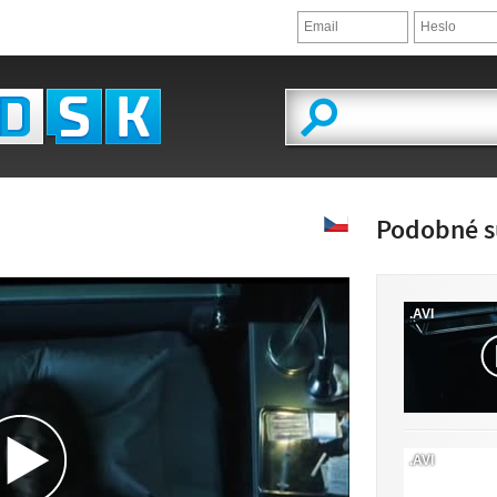
Podobné s
.AVI
ĽAD VIDEA
.AVI
JE K DISPOZÍCII