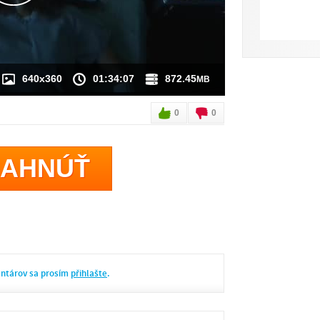
640x360
01:34:07
872.45
MB
0
0
IAHNÚŤ
entárov sa prosím
přihlašte
.