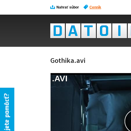
Nahrať súbor
Cenník
Gothika.avi
.AVI
NÁH
NIE 