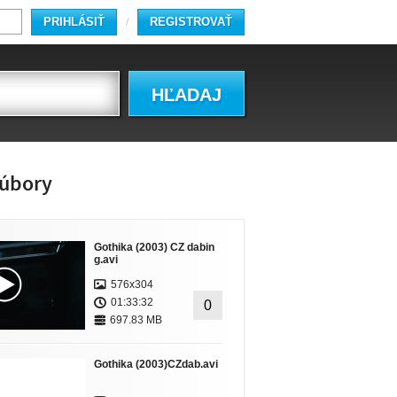
PRIHLÁSIŤ
REGISTROVAŤ
/
HĽADAJ
úbory
Gothika (2003) CZ dabin
g.avi
576x304
01:33:32
0
697.83 MB
Gothika (2003)CZdab.avi