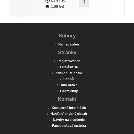
01:44:30
0
1.69 GB
Súbory
›
Nahrať súbor
Stránky
›
Registrovať sa
›
Prihlásiť sa
›
Zabudnuté heslo
›
Cenník
›
Ako nato?
›
Podmienky
Kontakt
›
Kontaktné informácie
›
Nahlásiť chybný obsah
›
Návrhy na zlepšenie
›
Facebooková stránka