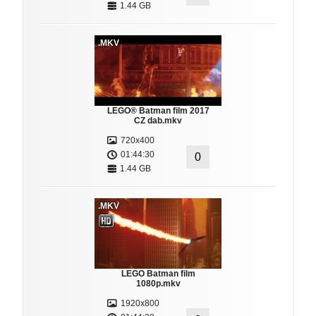
1.44 GB
.MKV
LEGO® Batman film 2017
CZ dab.mkv
720x400
01:44:30
0
1.44 GB
.MKV
LEGO Batman film
1080p.mkv
1920x800