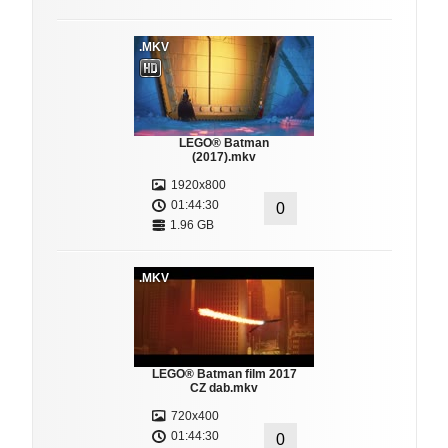
.MKV
LEGO® Batman
(2017).mkv
1920x800
01:44:30
0
1.96 GB
.MKV
LEGO® Batman film 2017
CZ dab.mkv
720x400
01:44:30
0