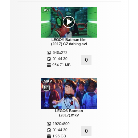
.AVI
LEGO® Batman film
(2017) CZ dabing.avi
640x272
01:44:30
0
954.71 MB
.MKV
LEGO® Batman
(2017).mkv
1920x800
01:44:30
0
1.96 GB