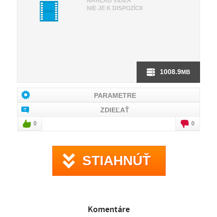
NÁHĽAD VIDEA
NIE JE K DISPOZÍCII
1008.9
MB
PARAMETRE
ZDIEĽAŤ
0
0
STIAHNÚŤ
Komentáre