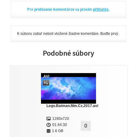
Pre pridávanie komentárov sa prosím
přihlašte
.
K súboru zatiaľ neboli vložené žiadne komentáre. Buďte prvý.
Podobné súbory
.AVI
Lego.Batman.film.Cz.2017.avi
1280x720
01:44:30
0
1.6 GB