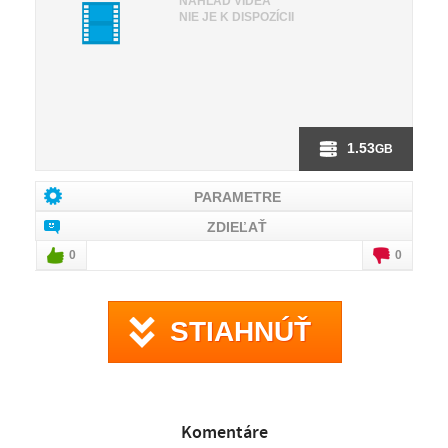
NÁHĽAD VIDEA
NIE JE K DISPOZÍCII
1.53
GB
PARAMETRE
ZDIEĽAŤ
0
0
STIAHNÚŤ
Komentáre