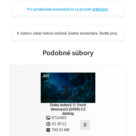
Pre pridávanie komentárov sa prosím
přihlašte
.
K súboru zatiaľ neboli vložené žiadne komentáre. Buďte prvý.
Podobné súbory
.AVI
Doba ledová 3: Úsvit
dinosaurů (2009) CZ
dabing
672x362
01:30:12
0
700.03 MB