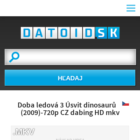
HĽADAJ
Doba ledová 3 Úsvit dinosaurů
(2009)-720p CZ dabing HD mkv
.MKV