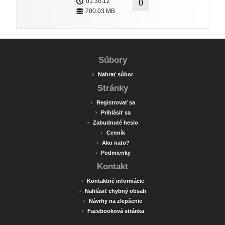
01:30:12
0
700.03 MB
Súbory
›
Nahrať súbor
Stránky
›
Registrovať sa
›
Prihlásiť sa
›
Zabudnuté heslo
›
Cenník
›
Ako nato?
›
Podmienky
Kontakt
›
Kontaktné informácie
›
Nahlásiť chybný obsah
›
Návrhy na zlepšenie
›
Facebooková stránka