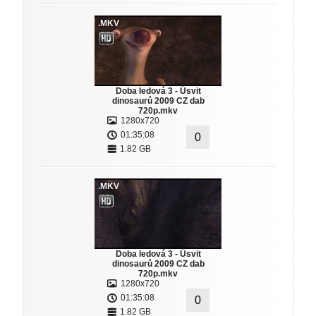
.MKV
Doba ledová 3 - Úsvit
dinosaurů 2009 CZ dab
720p.mkv
1280x720
01:35:08
0
1.82 GB
.MKV
Doba ledová 3 - Úsvit
dinosaurů 2009 CZ dab
720p.mkv
1280x720
01:35:08
0
1.82 GB