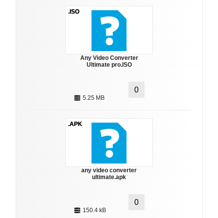
.ISO
Any Video Converter
Ultimate pro.ISO
0
5.25 MB
.APK
any video converter
ultimate.apk
0
150.4 kB