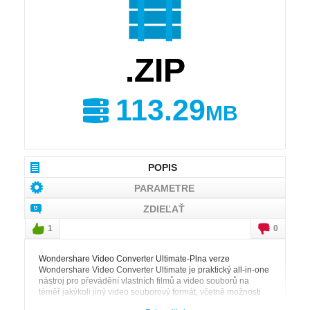
.ZIP
113.29
MB
POPIS
PARAMETRE
ZDIEĽAŤ
1
0
Wondershare Video Converter Ultimate-Plna verze
Wondershare Video Converter Ultimate je praktický all-in-one
nástroj pro převádění vlastních filmů a video souborů na
téměř jakýkoli jiný video souborový formát, včetně možnosti
vypálení původního souboru na optické médium. Součástí