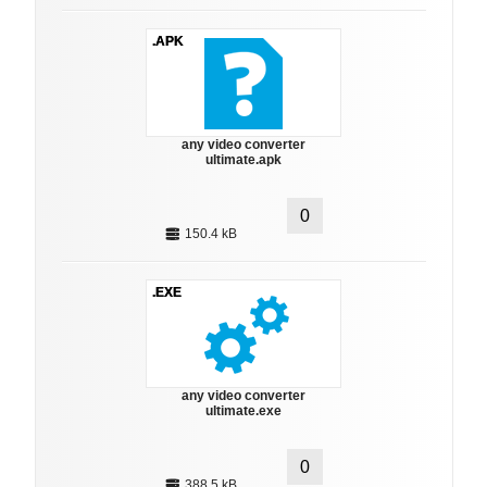
.APK
any video converter
ultimate.apk
0
150.4 kB
.EXE
any video converter
ultimate.exe
0
388.5 kB