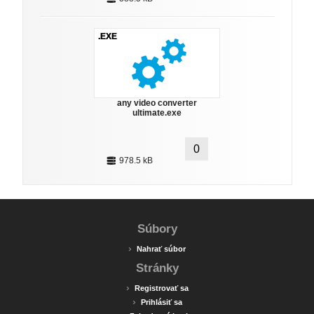
.EXE
any video converter
ultimate.exe
0
978.5 kB
Súbory
›
Nahrať súbor
Stránky
›
Registrovať sa
›
Prihlásiť sa