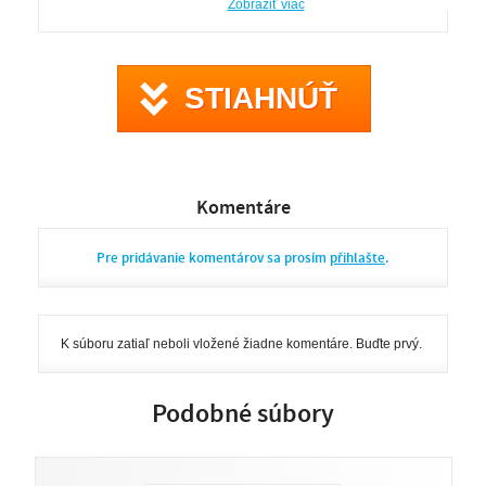
Zobraziť viac
aplikace je také několik editačních funkcí pro základní úpravy
a zásahy do kvality videa. Program poskytuje možnost k
vypálení na DVD disk, vytvoření DVD složky nebo ISO
souboru.
STIAHNÚŤ
Komentáre
Pre pridávanie komentárov sa prosím
přihlašte
.
K súboru zatiaľ neboli vložené žiadne komentáre. Buďte prvý.
Podobné súbory