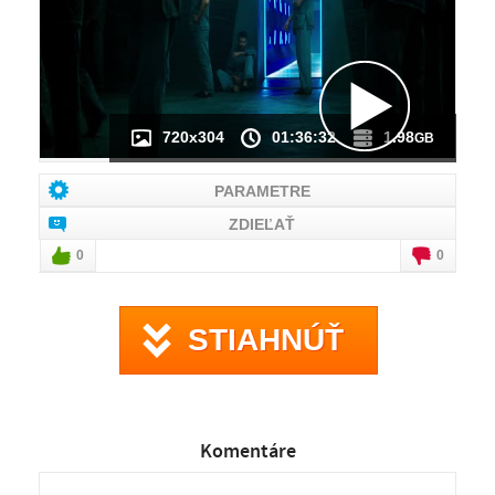
720x304
01:36:32
1.98
GB
PARAMETRE
ZDIEĽAŤ
0
0
STIAHNÚŤ
Komentáre