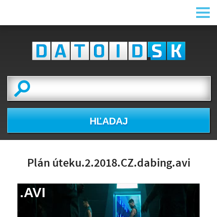
HĽADAJ
Plán úteku.2.2018.CZ.dabing.avi
.AVI
NÁHĽAD VIDEA
NIE JE K DISPOZÍCII