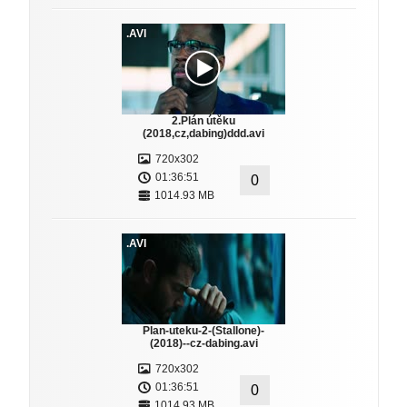
.AVI
2.Plán útěku
(2018,cz,dabing)ddd.avi
720x302
01:36:51
0
1014.93 MB
.AVI
Plan-uteku-2-(Stallone)-
(2018)--cz-dabing.avi
720x302
01:36:51
0
1014.93 MB