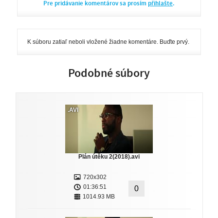
Pre pridávanie komentárov sa prosím
přihlašte
.
K súboru zatiaľ neboli vložené žiadne komentáre. Buďte prvý.
Podobné súbory
.AVI
Plán útěku 2(2018).avi
720x302
01:36:51
0
1014.93 MB