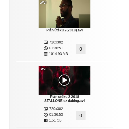
.AVI
Plán útěku 2(2018).avi
720x302
01:36:51
0
1014.93 MB
.AVI
Plán utěku 2 2018
STALLONE cz dabing.avi
720x302
01:36:53
0
1.51 GB