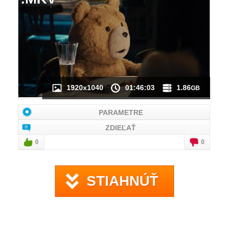
NÁHĽAD VIDEA
NIE JE K DISPOZÍCII
1920x1040
01:46:03
1.86
GB
PARAMETRE
ZDIEĽAŤ
0
0
STIAHNÚŤ