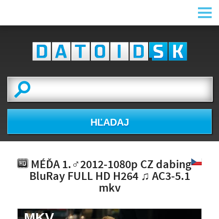
HĽADAJ
MÉĎA 1.♂2012-1080p CZ dabing
BluRay FULL HD H264 ♫ AC3-5.1
mkv
.MKV