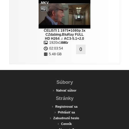
.MKV
ČELISTI 1 1975♥1080p 3x
CZdabing.BluRay FULL
HD H264 ♫ AC3-5.1+2.0
1920x1080
mkv
02:03:54
0
5.48 GB
Súbory
›
Nahrať súbor
Stránky
›
Registrovať sa
›
Prihlásiť sa
›
Zabudnuté heslo
›
Cenník