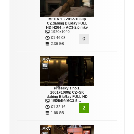
MÉĎA 1 ♂2012-1080p
CZ.dabing BluRay FULL
HD H264 ♫ AC3-2.0 mkv
1920x1040
01:46:03
0
2.36 GB
.MKV
Příšerky s.r.o.1.
2001♥1080p CZ+SK
dabing BluRay FULL HD
1920x1040
H264 ♫ AC3-5…
01:32:16
2
1.68 GB
.MKV