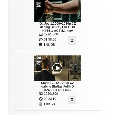
G.I.Joe 1.2009♥1080p CZ
dabing BluRay FULL HD
H264 ♫ AC3-5.1 mkv
1920x800
01:58:00
0
1.88 GB
.MKV
Skyfall 2012-1080p CZ
dabing BluRay Full HD
H265 AC3-5.1 mkv
1920x800
02:23:10
0
1.99 GB