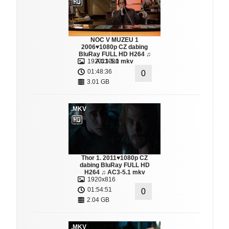
NOC V MUZEU 1
2006♥1080p CZ dabing
BluRay FULL HD H264 ♫
1920x1080
AC3-5.1 mkv
01:48:36
0
3.01 GB
.MKV
Thor 1. 2011♥1080p CZ
dabing BluRay FULL HD
H264 ♫ AC3-5.1 mkv
1920x816
01:54:51
0
2.04 GB
.MKV