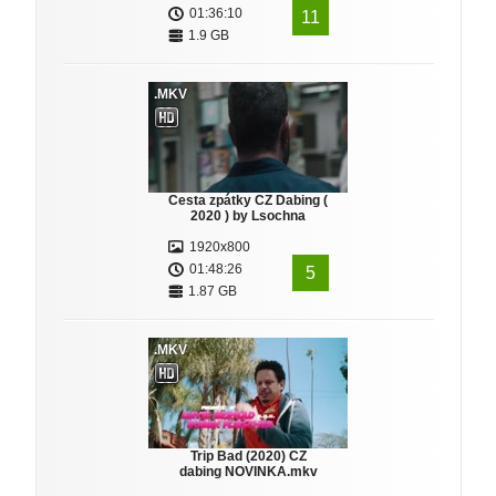
01:36:10
11
1.9 GB
.MKV
Cesta zpátky CZ Dabing (
2020 ) by Lsochna
1920x800
01:48:26
5
1.87 GB
.MKV
Trip Bad (2020) CZ
dabing NOVINKA.mkv