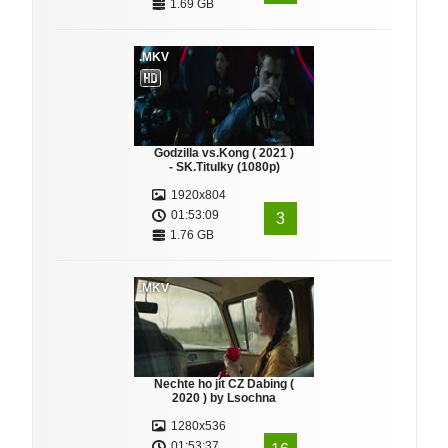
1.69 GB
.MKV
Godzilla vs.Kong ( 2021 )
- SK.Titulky (1080p)
1920x804
01:53:09
3
1.76 GB
.MKV
Nechte ho jít CZ Dabing (
2020 ) by Lsochna
1280x536
01:53:37