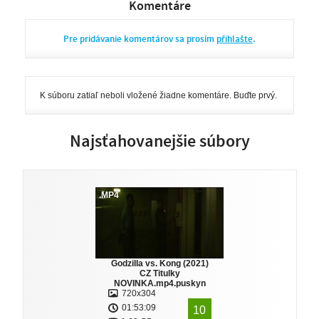
Komentáre
Pre pridávanie komentárov sa prosím
přihlašte
.
K súboru zatiaľ neboli vložené žiadne komentáre. Buďte prvý.
Najsťahovanejšie súbory
.MP4
Godzilla vs. Kong (2021)
CZ Titulky
NOVINKA.mp4.puskyn
720x304
01:53:09
10