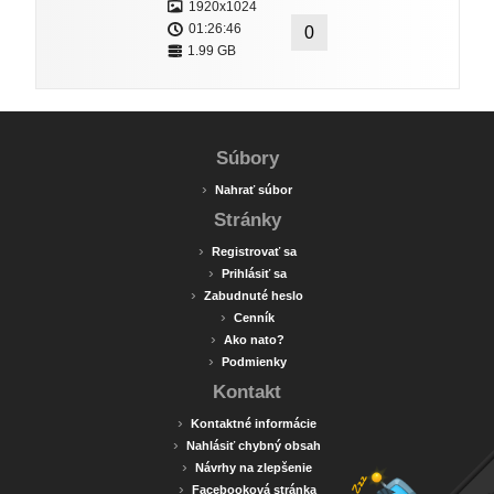
1920x1024
01:26:46
0
1.99 GB
Súbory
›
Nahrať súbor
Stránky
›
Registrovať sa
›
Prihlásiť sa
›
Zabudnuté heslo
›
Cenník
›
Ako nato?
›
Podmienky
Kontakt
›
Kontaktné informácie
›
Nahlásiť chybný obsah
›
Návrhy na zlepšenie
›
Facebooková stránka