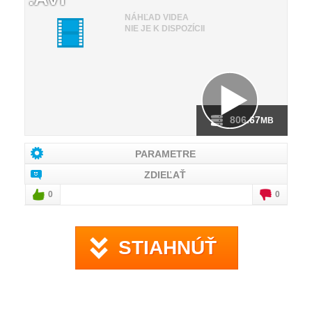
NÁHĽAD VIDEA
NIE JE K DISPOZÍCII
806.67
MB
PARAMETRE
ZDIEĽAŤ
0
0
STIAHNÚŤ