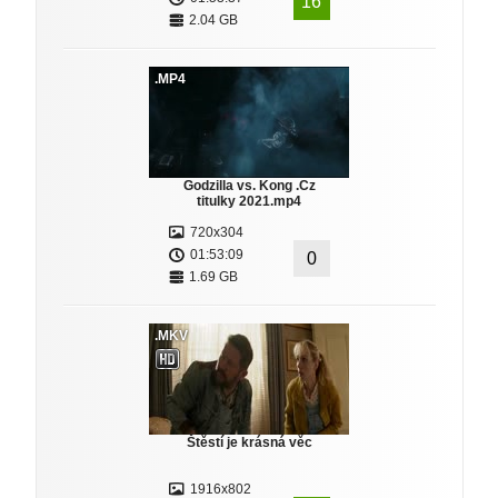
16
2.04 GB
.MP4
Godzilla vs. Kong .Cz
titulky 2021.mp4
720x304
01:53:09
0
1.69 GB
.MKV
Štěstí je krásná věc
1916x802