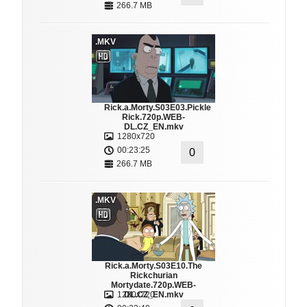
266.7 MB
.MKV
Rick.a.Morty.S03E03.Pickle
Rick.720p.WEB-
DL.CZ_EN.mkv
1280x720
00:23:25
0
266.7 MB
.MKV
Rick.a.Morty.S03E10.The
Rickchurian
Mortydate.720p.WEB-
1280x720
DL.CZ_EN.mkv