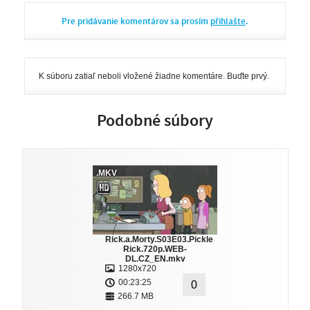
Pre pridávanie komentárov sa prosím
přihlašte
.
K súboru zatiaľ neboli vložené žiadne komentáre. Buďte prvý.
Podobné súbory
.MKV
Rick.a.Morty.S03E03.Pickle
Rick.720p.WEB-
DL.CZ_EN.mkv
1280x720
00:23:25
0
266.7 MB