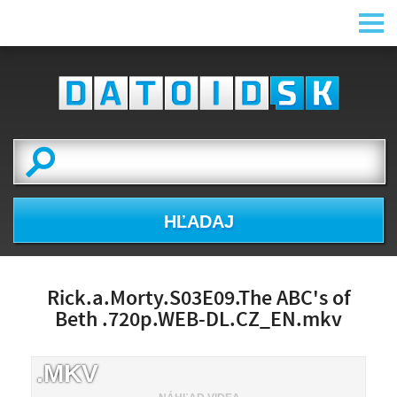
HĽADAJ
Rick.a.Morty.S03E09.The ABC's of
Beth .720p.WEB-DL.CZ_EN.mkv
.MKV