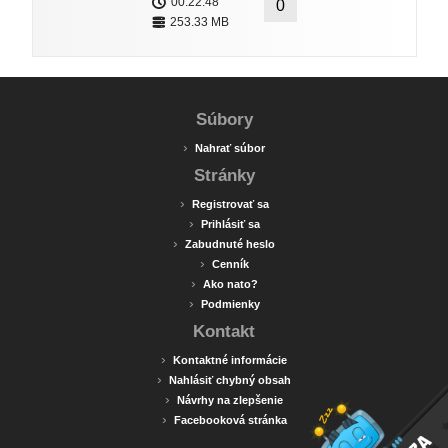
00:22:48
0
253.33 MB
Súbory
›
Nahrať súbor
Stránky
›
Registrovať sa
›
Prihlásiť sa
›
Zabudnuté heslo
›
Cenník
›
Ako nato?
›
Podmienky
Kontakt
›
Kontaktné informácie
›
Nahlásiť chybný obsah
›
Návrhy na zlepšenie
›
Facebooková stránka