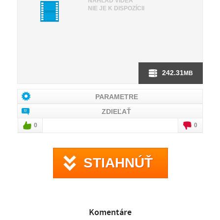
NÁHĽAD VIDEA
NIE JE K DISPOZÍCII
242.31
MB
PARAMETRE
ZDIEĽAŤ
0
0
STIAHNÚŤ
Komentáre