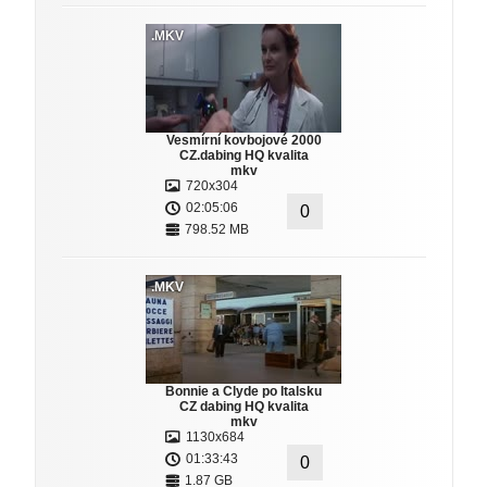
.MKV
Vesmírní kovbojové 2000
CZ.dabing HQ kvalita
mkv
720x304
02:05:06
0
798.52 MB
.MKV
Bonnie a Clyde po Italsku
CZ dabing HQ kvalita
mkv
1130x684
01:33:43
0
1.87 GB