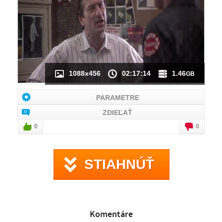
NÁHĽAD VIDEA
NIE JE K DISPOZÍCII
1088x456
02:17:14
1.46
GB
PARAMETRE
ZDIEĽAŤ
0
0
STIAHNÚŤ
Komentáre