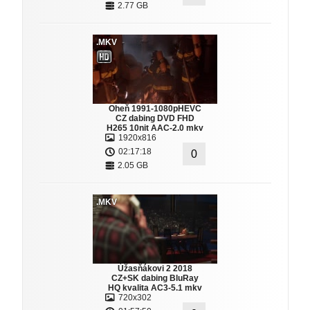
2.77 GB
.MKV
Oheň 1991-1080pHEVC
CZ dabing DVD FHD
H265 10nit AAC-2.0 mkv
1920x816
02:17:18
0
2.05 GB
.MKV
Úžasňákovi 2 2018
CZ+SK dabing BluRay
HQ kvalita AC3-5.1 mkv
720x302