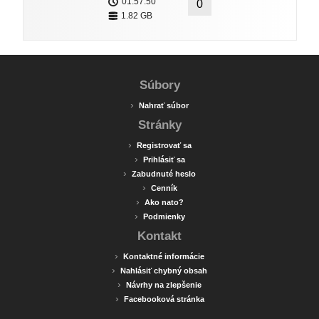
01:57:50
0
1.82 GB
Súbory
›
Nahrať súbor
Stránky
›
Registrovať sa
›
Prihlásiť sa
›
Zabudnuté heslo
›
Cenník
›
Ako nato?
›
Podmienky
Kontakt
›
Kontaktné informácie
›
Nahlásiť chybný obsah
›
Návrhy na zlepšenie
›
Facebooková stránka