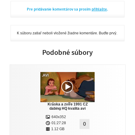
Pre pridávanie komentárov sa prosím
přihlašte
.
K súboru zatiaľ neboli vložené žiadne komentáre. Buďte prvý.
Podobné súbory
.AVI
Kráska a zvíře 1991 CZ
dabing HQ kvalita avi
640x352
01:27:28
0
1.12 GB