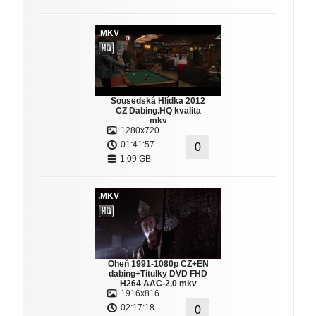
.MKV
Sousedská Hlídka 2012
CZ Dabing.HQ kvalita
mkv
1280x720
01:41:57
0
1.09 GB
.MKV
Oheň 1991-1080p CZ+EN
dabing+Titulky DVD FHD
H264 AAC-2.0 mkv
1916x816
02:17:18
0