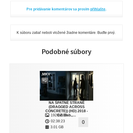
Pre pridávanie komentárov sa prosím
přihlašte
.
K súboru zatiaľ neboli vložené žiadne komentáre. Buďte prvý.
Podobné súbory
.MKV
NA ŠPATNÉ STRANĚ
(DRAGGED ACROSS
CONCRETE)) (HD) 2018 -
1920x800
CZ. Dab.,…
02:38:23
0
3.01 GB