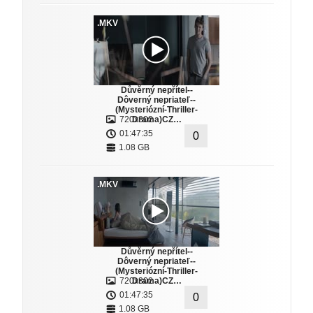
.MKV
Důvěrný nepřítel--
Dôverný nepriateľ--
(Mysteriózní-Thriller-
720x302
Drama)CZ…
01:47:35
0
1.08 GB
.MKV
Důvěrný nepřítel--
Dôverný nepriateľ--
(Mysteriózní-Thriller-
720x302
Drama)CZ…
01:47:35
0
1.08 GB