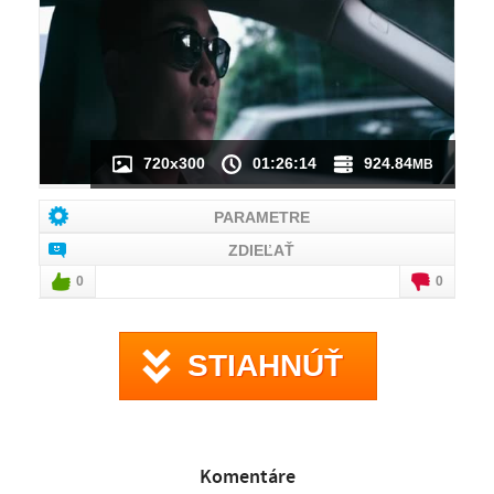
NÁHĽAD VIDEA
NIE JE K DISPOZÍCII
720x300
01:26:14
924.84
MB
PARAMETRE
ZDIEĽAŤ
0
0
STIAHNÚŤ
Komentáre