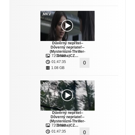
.MKV
Důvěrný nepřítel--
Dôverný nepriateľ--
(Mysteriózní-Thriller-
720x302
Drama)CZ…
01:47:35
0
1.08 GB
.MKV
Důvěrný nepřítel--
Dôverný nepriateľ--
(Mysteriózní-Thriller-
720x302
Drama)CZ…
01:47:35
0