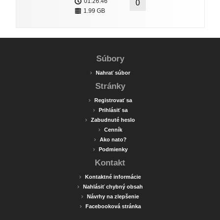
01:26:46
0
1.99 GB
Súbory
›
Nahrať súbor
Stránky
›
Registrovať sa
›
Prihlásiť sa
›
Zabudnuté heslo
›
Cenník
›
Ako nato?
›
Podmienky
Kontakt
›
Kontaktné informácie
›
Nahlásiť chybný obsah
›
Návrhy na zlepšenie
›
Facebooková stránka