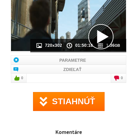
NÁHĽAD VIDEA
NIE JE K DISPOZÍCII
720x302
01:50:18
1.36
GB
PARAMETRE
ZDIEĽAŤ
0
0
STIAHNÚŤ
Komentáre