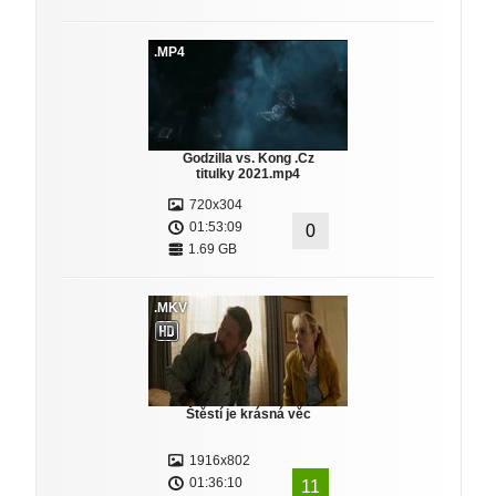
.MP4
Godzilla vs. Kong .Cz
titulky 2021.mp4
720x304
01:53:09
0
1.69 GB
.MKV
Štěstí je krásná věc
1916x802
01:36:10
11