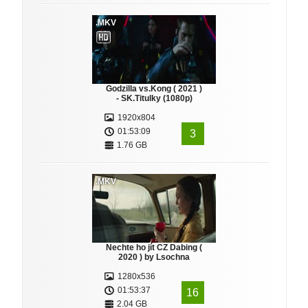
.MKV
Godzilla vs.Kong ( 2021 )
- SK.Titulky (1080p)
1920x804
01:53:09
3
1.76 GB
.MKV
Nechte ho jít CZ Dabing (
2020 ) by Lsochna
1280x536
01:53:37
16
2.04 GB