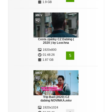
1.9 GB
.MKV
Cesta zpátky CZ Dabing (
2020 ) by Lsochna
1920x800
01:48:26
5
1.87 GB
.MKV
Trip Bad (2020) CZ
dabing NOVINKA.mkv
1920x1024