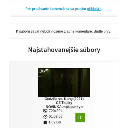
Pre pridávanie komentárov sa prosím
přihlašte
.
K súboru zatiaľ neboli vložené žiadne komentáre. Buďte prvý.
Najsťahovanejšie súbory
.MP4
Godzilla vs. Kong (2021)
CZ Titulky
NOVINKA.mp4.puskyn
720x304
01:53:09
10
1.69 GB