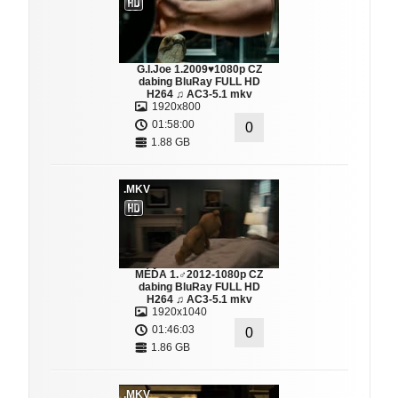
G.I.Joe 1.2009♥1080p CZ
dabing BluRay FULL HD
H264 ♫ AC3-5.1 mkv
1920x800
01:58:00
0
1.88 GB
.MKV
MÉĎA 1.♂2012-1080p CZ
dabing BluRay FULL HD
H264 ♫ AC3-5.1 mkv
1920x1040
01:46:03
0
1.86 GB
.MKV