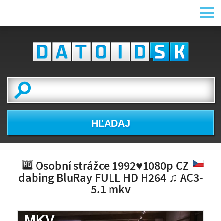
HĽADAJ
Osobní strážce 1992♥1080p CZ
dabing BluRay FULL HD H264 ♫ AC3-
5.1 mkv
.MKV