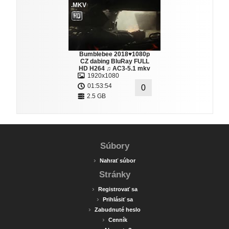
.MKV
Bumblebee 2018♥1080p
CZ dabing BluRay FULL
HD H264 ♫ AC3-5.1 mkv
1920x1080
01:53:54
0
2.5 GB
Súbory
›
Nahrať súbor
Stránky
›
Registrovať sa
›
Prihlásiť sa
›
Zabudnuté heslo
›
Cenník