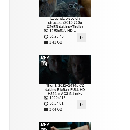
Legenda o sovích
strážcích 2010-720p
CZ+EN dabing+Titulky
1280x544
BluRay HD…
01:36:49
0
2.42 GB
.MKV
Thor 1. 2011♥1080p CZ
dabing BluRay FULL HD
H264 ♫ AC3-5.1 mkv
1920x816
01:54:51
0
2.04 GB
.MKV