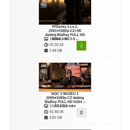
Příšerky s.r.o.1.
2001♥1080p CZ+SK
dabing BluRay FULL HD
1920x1040
H264 ♫ AC3-5…
01:32:16
2
1.68 GB
.MKV
NOC V MUZEU 1
2006♥1080p CZ dabing
BluRay FULL HD H264 ♫
1920x1080
AC3-5.1 mkv
01:48:36
0
3.01 GB