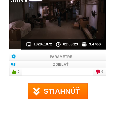
NÁHĽAD VIDEA
NIE JE K DISPOZÍCII
1920x1072
02:09:23
3.47
GB
PARAMETRE
ZDIEĽAŤ
0
0
STIAHNÚŤ