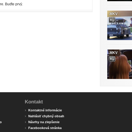
re. Buďte prvý.
.MKV
.MKV
Kontakt
›
Kontaktné informácie
›
Nahlásiť chybný obsah
›
o
Návrhy na zlepšenie
›
Facebooková stránka