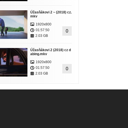
Úžasňákovi 2 ~ (2018) cz.
mkv
1920x800
01:57:50
0
2.03 GB
Úžasňákovi 2 (2018) cz d
abing.mkv
1920x800
01:57:50
0
2.03 GB