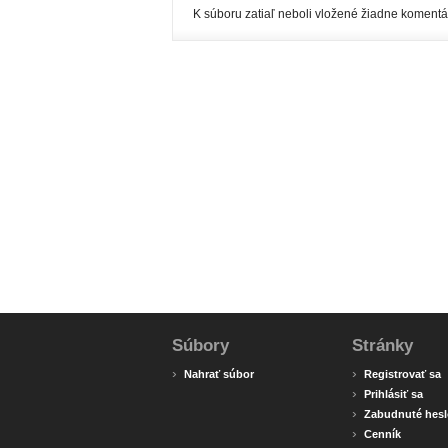
K súboru zatiaľ neboli vložené žiadne komentá
Súbory
Stránky
›
›
Nahrať súbor
Registrovať sa
›
Prihlásiť sa
›
Zabudnuté hesl
›
Cenník