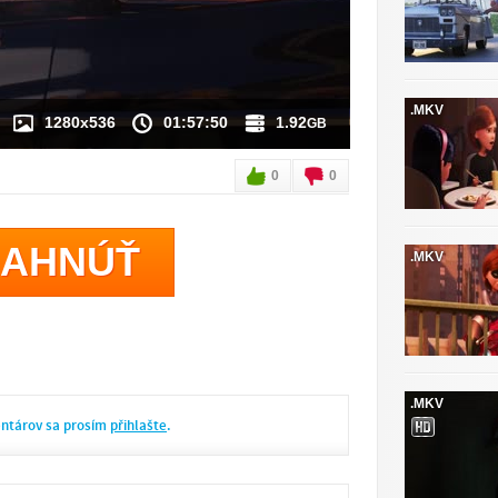
.MKV
1280x536
01:57:50
1.92
GB
0
0
IAHNÚŤ
.MKV
.MKV
entárov sa prosím
přihlašte
.