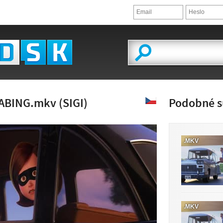
DABING.mkv (SIGI)
Podobné s
.MKV
ĽAD VIDEA
.MKV
JE K DISPOZÍCII