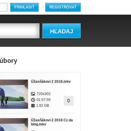
PRIHLÁSIŤ
REGISTROVAŤ
/
HĽADAJ
úbory
Úžasňákovi 2 2018.mkv
720x302
01:57:50
0
1.82 GB
Úžasňákovi 2 2018 Cz da
bing.mkv