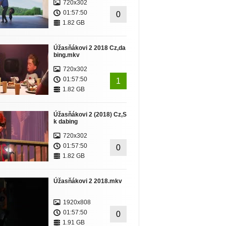
720x302
01:57:50
0
1.82 GB
Úžasňákovi 2 2018 Cz,da
bing.mkv
720x302
01:57:50
1
1.82 GB
Úžasňákovi 2 (2018) Cz,S
k dabing
720x302
01:57:50
0
1.82 GB
Úžasňákovi 2 2018.mkv
1920x808
01:57:50
0
1.91 GB