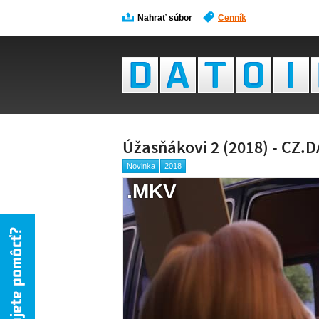
Nahrať súbor
Cenník
Úžasňákovi 2 (2018) - CZ.
Novinka
2018
.MKV
NÁH
NIE 