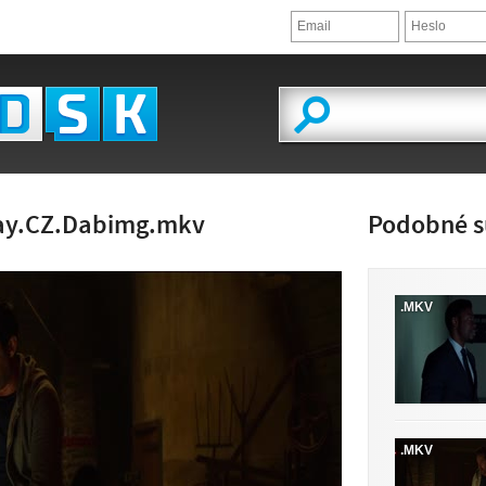
ay.CZ.Dabimg.mkv
Podobné s
.MKV
ĽAD VIDEA
.MKV
JE K DISPOZÍCII