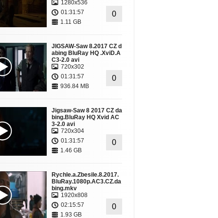
1280x536
01:31:57
0
1.11 GB
JIGSAW-Saw 8.2017 CZ d
abing BluRay HQ .XviD.A
C3-2.0 avi
720x302
01:31:57
0
936.84 MB
Jigsaw-Saw 8 2017 CZ da
bing.BluRay HQ Xvid AC
3-2.0 avi
720x304
01:31:57
0
1.46 GB
Rychle.a.Zbesile.8.2017.
BluRay.1080p.AC3.CZ.da
bing.mkv
1920x808
02:15:57
0
1.93 GB