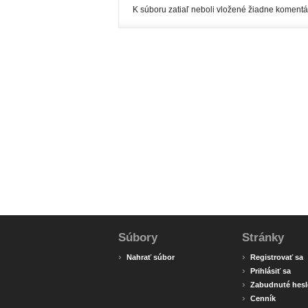
K súboru zatiaľ neboli vložené žiadne komentá
Súbory
Stránky
›
›
Nahrať súbor
Registrovať sa
›
Prihlásiť sa
›
Zabudnuté hesl
›
Cenník