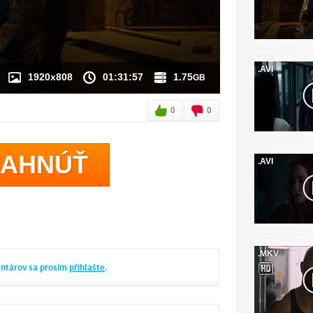
.AVI
1920x808
01:31:57
1.75
GB
0
0
IAHNÚŤ
.AVI
.MKV
entárov sa prosím
přihlašte
.