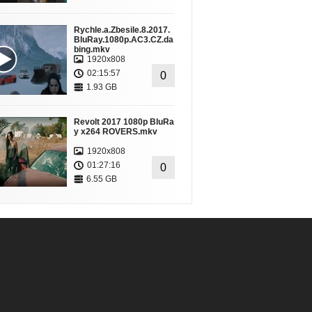
Rychle.a.Zbesile.8.2017.
BluRay.1080p.AC3.CZ.da
bing.mkv
1920x808
02:15:57
0
1.93 GB
Revolt 2017 1080p BluRa
y x264 ROVERS.mkv
1920x808
01:27:16
0
6.55 GB