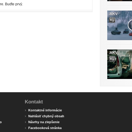
re. Buďte prvý.
.MKV
.MKV
Kontakt
›
Kontaktné informácie
›
Nahlásiť chybný obsah
›
o
Návrhy na zlepšenie
›
Facebooková stránka