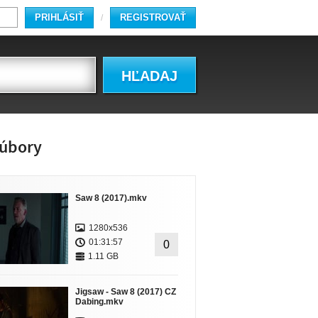
PRIHLÁSIŤ
REGISTROVAŤ
/
HĽADAJ
úbory
Saw 8 (2017).mkv
1280x536
01:31:57
0
1.11 GB
Jigsaw - Saw 8 (2017) CZ
Dabing.mkv