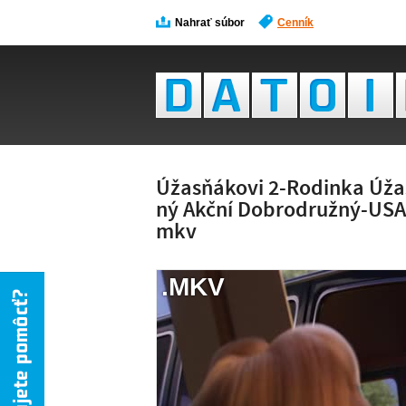
Nahrať súbor
Cenník
Úžasňákovi 2-Rodinka Úža
ný Akční Dobrodružný-USA,
mkv
.MKV
NÁH