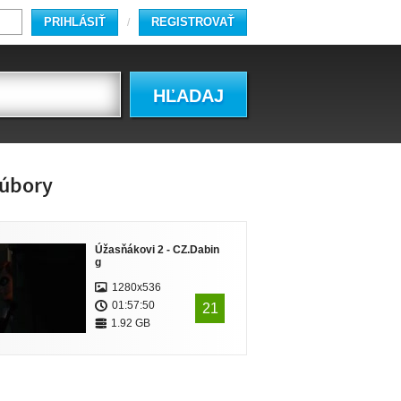
PRIHLÁSIŤ
REGISTROVAŤ
/
HĽADAJ
úbory
Úžasňákovi 2 - CZ.Dabin
g
1280x536
01:57:50
21
1.92 GB