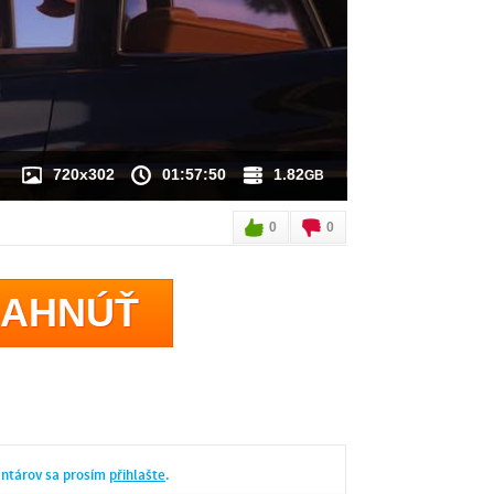
JE K DISPOZÍCII
720x302
01:57:50
1.82
GB
0
0
IAHNÚŤ
entárov sa prosím
přihlašte
.