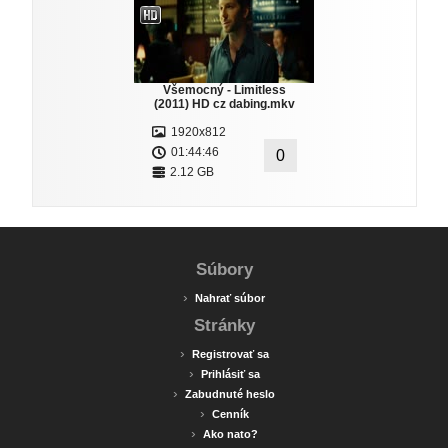
Všemocný - Limitless
(2011) HD cz dabing.mkv
1920x812
01:44:46
0
2.12 GB
Súbory
›
Nahrať súbor
Stránky
›
Registrovať sa
›
Prihlásiť sa
›
Zabudnuté heslo
›
Cenník
›
Ako nato?