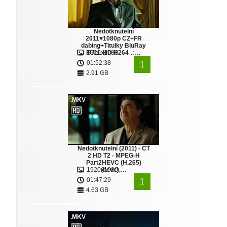
Nedotknutelní
2011♥1080p CZ+FR
dabing+Titulky BluRay
FULL HD H264 ♫…
1920x1080
01:52:38
1
2.91 GB
.MKV
Nedotknutelní (2011) - CT
2 HD T2 - MPEG-H
Part2HEVC (H.265)
1920x1080
(hevc),…
01:47:29
1
4.63 GB
.MKV