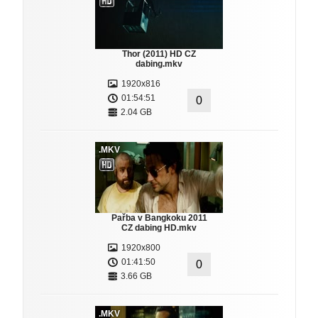
Thor (2011) HD CZ
dabing.mkv
1920x816
01:54:51
0
2.04 GB
.MKV
Pařba v Bangkoku 2011
CZ dabing HD.mkv
1920x800
01:41:50
0
3.66 GB
.MKV