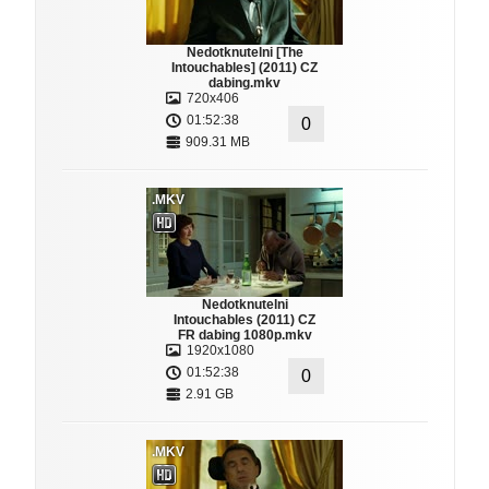
Nedotknutelni [The
Intouchables] (2011) CZ
dabing.mkv
720x406
01:52:38
0
909.31 MB
.MKV
Nedotknutelni
Intouchables (2011) CZ
FR dabing 1080p.mkv
1920x1080
01:52:38
0
2.91 GB
.MKV