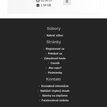
02:00:57
0
1.58 GB
Súbory
›
Nahrať súbor
Stránky
›
Registrovať sa
›
Prihlásiť sa
›
Zabudnuté heslo
›
Cenník
›
Ako nato?
›
Podmienky
Kontakt
›
Kontaktné informácie
›
Nahlásiť chybný obsah
›
Návrhy na zlepšenie
›
Facebooková stránka