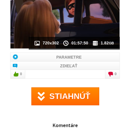
NÁHĽAD VIDEA
NIE JE K DISPOZÍCII
720x302
01:57:50
1.82
GB
PARAMETRE
ZDIEĽAŤ
0
0
STIAHNÚŤ
Komentáre