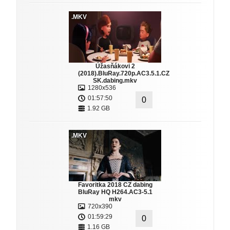
.MKV
Úžasňákovi 2
(2018).BluRay.720p.AC3.5.1.CZ
SK.dabing.mkv
1280x536
01:57:50
0
1.92 GB
.MKV
Favoritka 2018 CZ dabing
BluRay HQ H264.AC3-5.1
mkv
720x390
01:59:29
0
1.16 GB