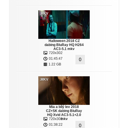
.MKV
Halloween 2018 CZ
dabing BluRay HQ H264
AC3-5.1 mkv
720x302
01:45:47
0
1.22 GB
.MKV
Mia a bílý lev 2018
CZ+SK dabing BluRay
HQ Xvid AC3-5.1+2.0
720x302
mkv
01:38:22
0