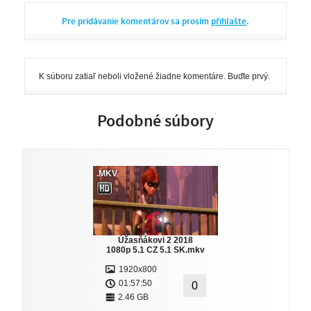
Pre pridávanie komentárov sa prosím
přihlašte
.
K súboru zatiaľ neboli vložené žiadne komentáre. Buďte prvý.
Podobné súbory
.MKV
Úžasňákovi 2 2018
1080p 5.1 CZ 5.1 SK.mkv
1920x800
01:57:50
0
2.46 GB