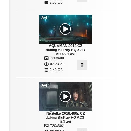
2.03 GB
.AVI
AQUAMAN 2018 CZ
dabing BluRay HQ XviD
AC3-5.1 avi
720x400
02:23:21
0
2.49 GB
.AVI
Ničitelka 2018.480p CZ
dabing BluRay HQ AC3-
5.1 avi
720x302