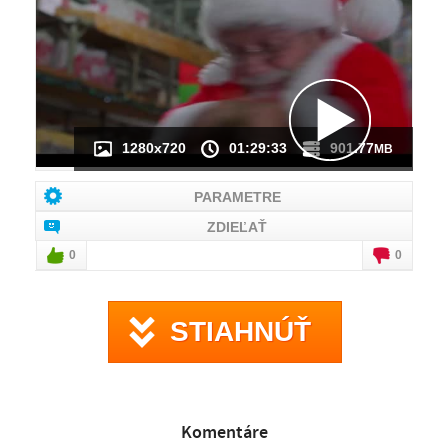
NÁHĽAD VIDEA
NIE JE K DISPOZÍCII
1280x720
01:29:33
901.77
MB
PARAMETRE
ZDIEĽAŤ
0
0
STIAHNÚŤ
Komentáre