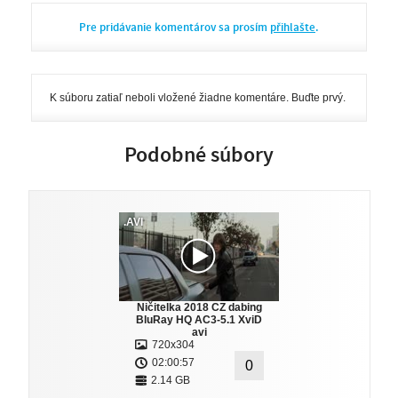
Pre pridávanie komentárov sa prosím
přihlašte
.
K súboru zatiaľ neboli vložené žiadne komentáre. Buďte prvý.
Podobné súbory
.AVI
Ničitelka 2018 CZ dabing
BluRay HQ AC3-5.1 XviD
avi
720x304
02:00:57
0
2.14 GB