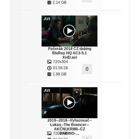
2.14 GB
.AVI
Pašerák 2018 CZ dabing
BluRay HQ AC3-5.1
XviD.avi
720x304
01:56:28
0
1.98 GB
.AVI
2019--2018--Vyhazovač--
Lukas--The Bouncer--
AKČNI,KRIMI--CZ
720x386
DABING-…