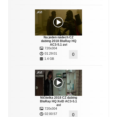
.AVI
Na jeden nádech CZ
dabing 2018 BluRay HQ
AC3-5.1 avi
720x304
01:29:01
0
1.4 GB
.AVI
Ničitelka 2018 CZ dabing
BluRay HQ XviD AC3-5.1
avi
720x304
02:00:57
0