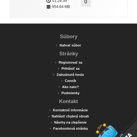
01:26:39
0
954.64 MB
Súbory
›
Nahrať súbor
Stránky
›
Registrovať sa
›
Prihlásiť sa
›
Zabudnuté heslo
›
Cenník
›
Ako nato?
›
Podmienky
Kontakt
›
Kontaktné informácie
›
Nahlásiť chybný obsah
›
Návrhy na zlepšenie
›
Facebooková stránka