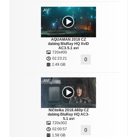
.AVI
AQUAMAN 2018 CZ
dabing BluRay HQ XviD
AC3-5.1 avi
720x400
02:23:21
0
2.49 GB
.AVI
Ničitelka 2018.480p CZ
dabing BluRay HQ AC3-
5.1 avi
720x302
02:00:57
0
1.58 GB