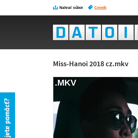
Nahrať súbor
Cenník
Miss-Hanoi 2018 cz.mkv
.MKV
NÁH
NIE 