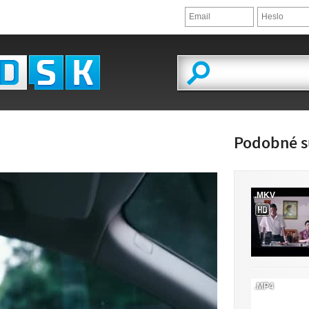
Podobné s
.MKV
ĽAD VIDEA
.MP4
JE K DISPOZÍCII