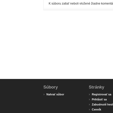
K súboru zatiaľ neboli vložené žiadne komentá
Súbory
Stránky
›
›
Nahrať súbor
Registrovať sa
›
Prihlásiť sa
›
Zabudnuté hesl
›
Cenník