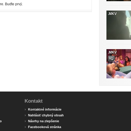
re. Buďte prvý.
.MKV
.MKV
Kontakt
›
Kontaktné informácie
›
Nahlásiť chybný obsah
›
o
Návrhy na zlepšenie
›
Facebooková stránka