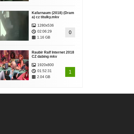
Kafarnaum (2018) (Dram
a) cz titulky.mkv
1280x536
02:06:29
0
1.16 GB
Raubir Ralf Internet 2018
CZ dabing mkv
1920x800
01:52:31
1
2.04 GB