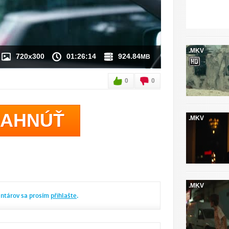
.MKV
720x300
01:26:14
924.84
MB
0
0
IAHNÚŤ
.MKV
.MKV
entárov sa prosím
přihlašte
.