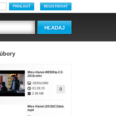
PRIHLÁSIŤ
REGISTROVAŤ
/
HĽADAJ
úbory
Miss-Hanoi-WEBRip-CZ-
2018.mkv
1920x1080
01:26:15
0
2.36 GB
Miss Hanoi (2018)CZdab.
mp4