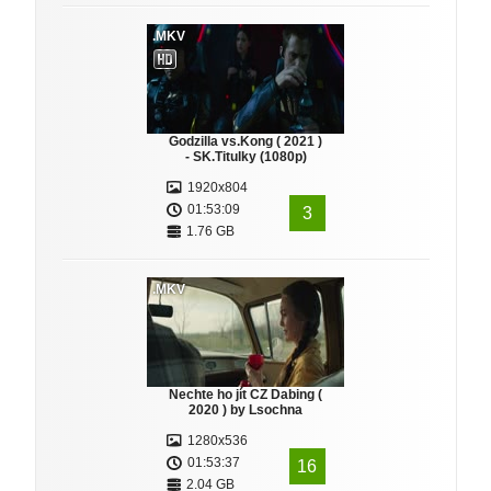
.MKV
Godzilla vs.Kong ( 2021 )
- SK.Titulky (1080p)
1920x804
01:53:09
3
1.76 GB
.MKV
Nechte ho jít CZ Dabing (
2020 ) by Lsochna
1280x536
01:53:37
16
2.04 GB