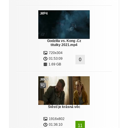
.MP4
Godzilla vs. Kong .Cz
titulky 2021.mp4
720x304
01:53:09
0
1.69 GB
.MKV
Štěstí je krásná věc
1916x802
01:36:10
11