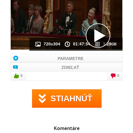
NÁHĽAD VIDEA
NIE JE K DISPOZÍCII
720x304
01:47:34
1.29
GB
PARAMETRE
ZDIEĽAŤ
0
0
STIAHNÚŤ
Komentáre