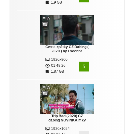
1.9 GB
.MKV
Cesta zpátky CZ Dabing (
2020 ) by Lsochna
1920x800
01:48:26
5
1.87 GB
.MKV
Trip Bad (2020) CZ
dabing NOVINKA.mkv
1920x1024