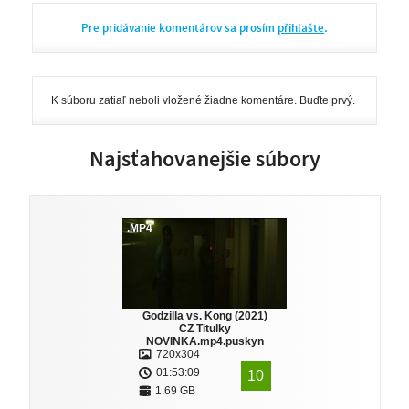
Pre pridávanie komentárov sa prosím
přihlašte
.
K súboru zatiaľ neboli vložené žiadne komentáre. Buďte prvý.
Najsťahovanejšie súbory
.MP4
Godzilla vs. Kong (2021)
CZ Titulky
NOVINKA.mp4.puskyn
720x304
01:53:09
10
1.69 GB