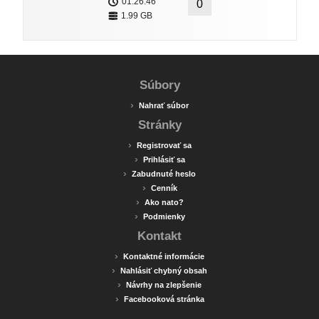
01:26:46
0
1.99 GB
Súbory
›
Nahrať súbor
Stránky
›
Registrovať sa
›
Prihlásiť sa
›
Zabudnuté heslo
›
Cenník
›
Ako nato?
›
Podmienky
Kontakt
›
Kontaktné informácie
›
Nahlásiť chybný obsah
›
Návrhy na zlepšenie
›
Facebooková stránka