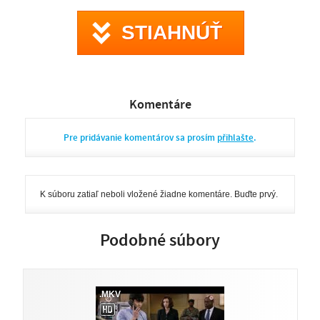
musí súťaž vyhrať za každú cenu. Jej cieľom je totiž zneužiť
kontrolu komunikácie a vďaka špionáži získať prístup
STIAHNÚŤ
obrovským minerálnym zdrojom Afriky. Michael si preto najal
tých najlepších pomocníkov - žoldniera Laudera (Steven
Seagal) a bývalého generála Kabbaha (Mike Tyson), aby
zabránili Číne tender vyhrať. Mladému čínskemu inžinierovi
Yanovi sa síce podarí sprisahanie odhaliť, lenže zároveň je aj
jediným, kto ho môže zastaviť. Krajine hrozí vypuknutie
občianskej vojny a mladého Číňana čaká súboj s elitnými
Komentáre
zločincami súčasnosti.
Pre pridávanie komentárov sa prosím
přihlašte
.
K súboru zatiaľ neboli vložené žiadne komentáre. Buďte prvý.
Podobné súbory
.MKV