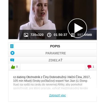
NÁHĽAD VIDEA
NIE JE K DISPOZÍCII
720x320
01:50:37
997.44
MB
POPIS
PARAMETRE
ZDIEĽAŤ
0
1
cz dabing Obchodník z Číny Dobrodružný / Akční Čína, 2017,
105 min Mladý čínsky počítačový expert Yan Jian (Li Dong-
Xue) sa vydá na cestu do severnej Afriky, aby pomohol
spoločnosti, pre ktorú pracuje, vyhrať medzinárodný tender
na telekomunikačné služby, ktoré pokryjú celú Afriku a spoja
Zobraziť viac
severnú a južnú pologuľu. Víťaz získava právo riadiť všetky
komunikačné systémy medzi severom a juhom. Francúzsky
špión Michael pracuje pre konkurenčnú spoločnosť, ktorá