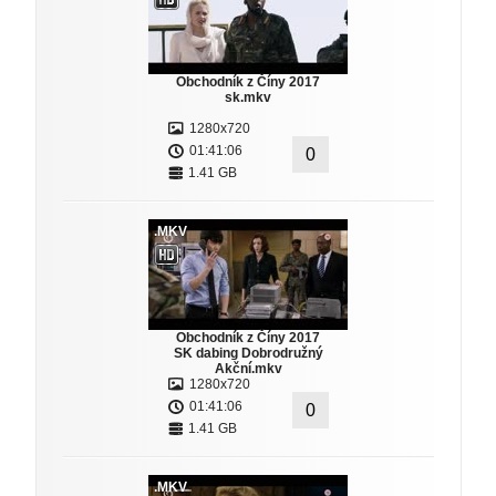
Obchodník z Číny 2017
sk.mkv
1280x720
01:41:06
0
1.41 GB
.MKV
Obchodník z Číny 2017
SK dabing Dobrodružný
Akční.mkv
1280x720
01:41:06
0
1.41 GB
.MKV