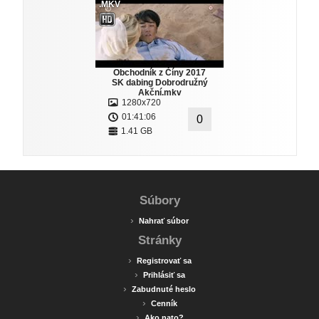
.MKV
Obchodník z Číny 2017
SK dabing Dobrodružný
Akční.mkv
1280x720
01:41:06
0
1.41 GB
Súbory
›
Nahrať súbor
Stránky
›
Registrovať sa
›
Prihlásiť sa
›
Zabudnuté heslo
›
Cenník
›
Ako nato?