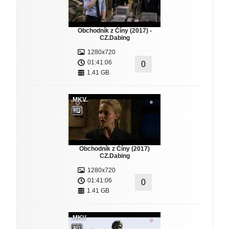
Obchodník z Číny (2017) -
CZ.Dabing
1280x720
01:41:06
0
1.41 GB
.MKV
Obchodník z Číny (2017)
CZ.Dabing
1280x720
01:41:06
0
1.41 GB
.MKV