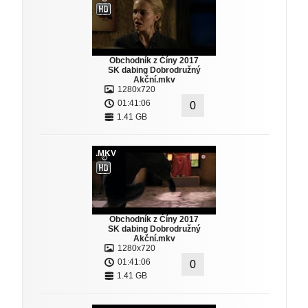
Obchodník z Číny 2017
SK dabing Dobrodružný
Akční.mkv
1280x720
01:41:06
0
1.41 GB
.MKV
Obchodník z Číny 2017
SK dabing Dobrodružný
Akční.mkv
1280x720
01:41:06
0
1.41 GB