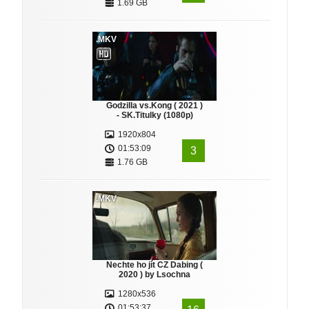
1.69 GB
.MKV
Godzilla vs.Kong ( 2021 )
- SK.Titulky (1080p)
1920x804
01:53:09
3
1.76 GB
.MKV
Nechte ho jít CZ Dabing (
2020 ) by Lsochna
1280x536
01:53:37