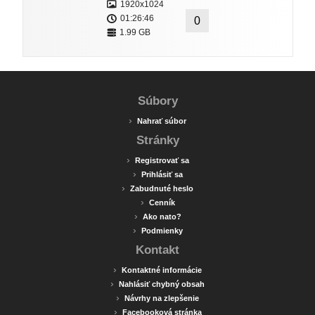
1920x1024
01:26:46
0
1.99 GB
Súbory
›
Nahrať súbor
Stránky
›
Registrovať sa
›
Prihlásiť sa
›
Zabudnuté heslo
›
Cenník
›
Ako nato?
›
Podmienky
Kontakt
›
Kontaktné informácie
›
Nahlásiť chybný obsah
›
Návrhy na zlepšenie
›
Facebooková stránka