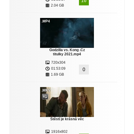
16
2.04 GB
.MP4
Godzilla vs. Kong .Cz
titulky 2021.mp4
720x304
01:53:09
0
1.69 GB
.MKV
Štěstí je krásná věc
1916x802