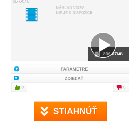
NÁHĽAD VIDEA
NIE JE K DISPOZÍCII
806.67
MB
PARAMETRE
ZDIEĽAŤ
0
0
STIAHNÚŤ