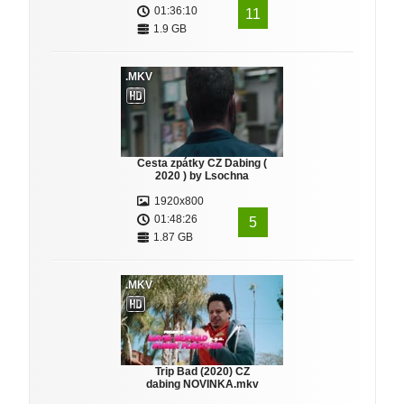
01:36:10
11
1.9 GB
.MKV
Cesta zpátky CZ Dabing (
2020 ) by Lsochna
1920x800
01:48:26
5
1.87 GB
.MKV
Trip Bad (2020) CZ
dabing NOVINKA.mkv