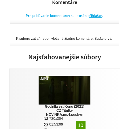
Komentáre
Pre pridávanie komentárov sa prosím
přihlašte
.
K súboru zatiaľ neboli vložené žiadne komentáre. Buďte prvý.
Najsťahovanejšie súbory
.MP4
Godzilla vs. Kong (2021)
CZ Titulky
NOVINKA.mp4.puskyn
720x304
01:53:09
10