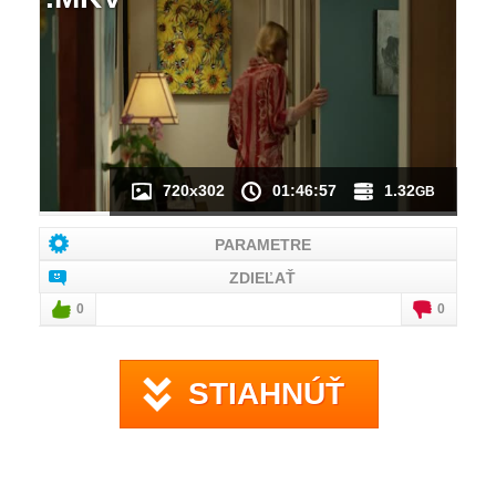
NÁHĽAD VIDEA
NIE JE K DISPOZÍCII
720x302
01:46:57
1.32
GB
PARAMETRE
ZDIEĽAŤ
0
0
STIAHNÚŤ