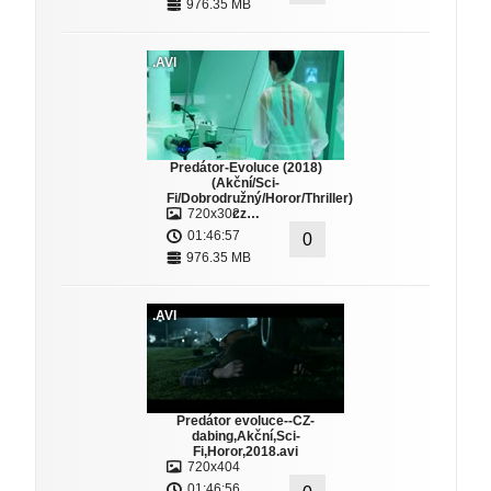
976.35 MB
.AVI
Predátor-Evoluce (2018)
(Akční/Sci-
Fi/Dobrodružný/Horor/Thriller)
720x302
cz…
01:46:57
0
976.35 MB
.AVI
Predátor evoluce--CZ-
dabing,Akční,Sci-
Fi,Horor,2018.avi
720x404
01:46:56