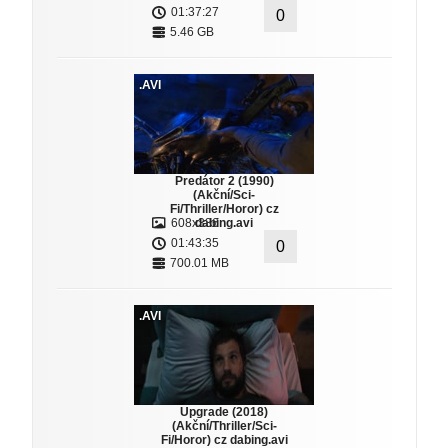
01:37:27
0
5.46 GB
.AVI
Predátor 2 (1990)
(Akční/Sci-
Fi/Thriller/Horor) cz
608x336
dabing.avi
01:43:35
0
700.01 MB
.AVI
Upgrade (2018)
(Akční/Thriller/Sci-
Fi/Horor) cz dabing.avi