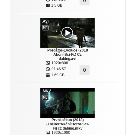
0
1.5 GB
.AVI
Predátor-Evoluce (2018
Akční-Sci-Fi.) Cz
dabing.avi
1920x808
01:46:57
0
1.69 GB
.MKV
První očista (2018)
(Thriller/Akční/Horor/Sci-
Fi) cz dabing.mkv
1920x1080