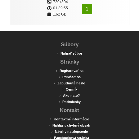
720x304
01:39:55
1
1.62 GB
Súbory
›
Nahrať súbor
Stránky
›
Registrovať sa
›
Prihlásiť sa
›
Zabudnuté heslo
›
Cenník
›
Ako nato?
›
Podmienky
Kontakt
›
Kontaktné informácie
›
Nahlásiť chybný obsah
›
Návrhy na zlepšenie
›
Facebooková stránka