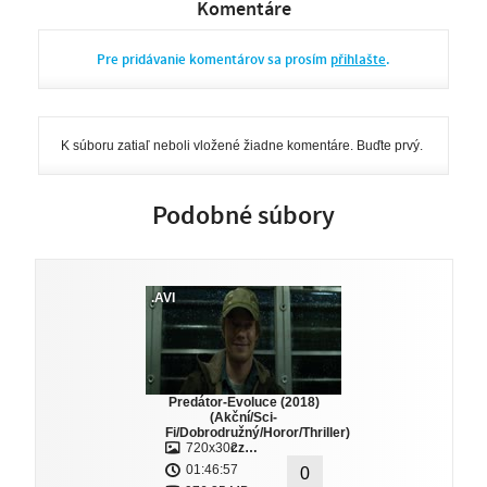
Komentáre
Pre pridávanie komentárov sa prosím
přihlašte
.
K súboru zatiaľ neboli vložené žiadne komentáre. Buďte prvý.
Podobné súbory
.AVI
Predátor-Evoluce (2018)
(Akční/Sci-
Fi/Dobrodružný/Horor/Thriller)
720x302
cz…
01:46:57
0