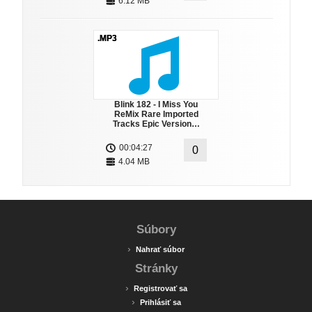
6.12 MB
.MP3
Blink 182 - I Miss You
ReMix Rare Imported
Tracks Epic Version…
00:04:27
0
4.04 MB
Súbory
›
Nahrať súbor
Stránky
›
Registrovať sa
›
Prihlásiť sa