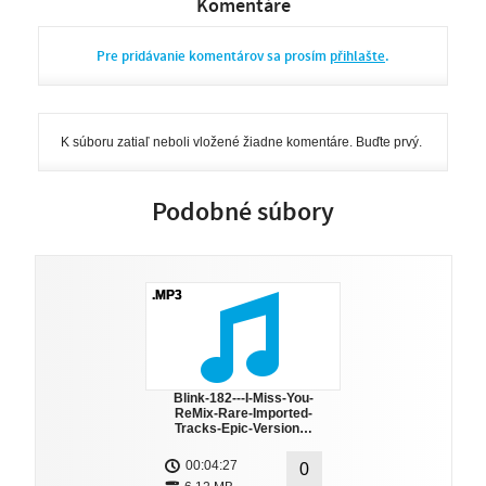
Komentáre
Pre pridávanie komentárov sa prosím
přihlašte
.
K súboru zatiaľ neboli vložené žiadne komentáre. Buďte prvý.
Podobné súbory
.MP3
Blink-182---I-Miss-You-
ReMix-Rare-Imported-
Tracks-Epic-Version…
00:04:27
0