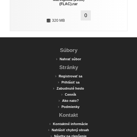
(FLAC).rar
0
320 MB
Súbory
›
Nahrať súbor
Stránky
›
Registrovať sa
›
Prihlásiť sa
›
Zabudnuté heslo
›
Cenník
›
Ako nato?
›
Podmienky
Kontakt
›
Kontaktné informácie
›
Nahlásiť chybný obsah
›
Návrhy na zlepšenie