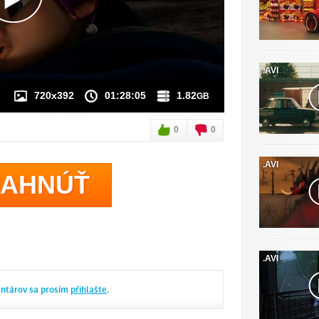
JE K DISPOZÍCII
.AVI
720x392
01:28:05
1.82
GB
0
0
.AVI
IAHNÚŤ
.AVI
entárov sa prosím
přihlašte
.