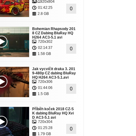
3-5…
1920x804
01:42:25
0
2.8 GB
Bohemian Rhapsody 201
8 CZ Dabing BluRay HQ
H264 AC3-5.1 avi
720x302
02:14:37
0
1.58 GB
Jak vycvičit draka 3. 201
9-480p CZ dabing BluRay
HQ H264 AC3-5.1.avi
720x306
01:44:06
0
1.5 GB
Příběh koček 2018 CZ-S
K dabing BluRay HQ Xvi
D AC3-5.1 avi
720x304
01:25:28
0
1.79 GB