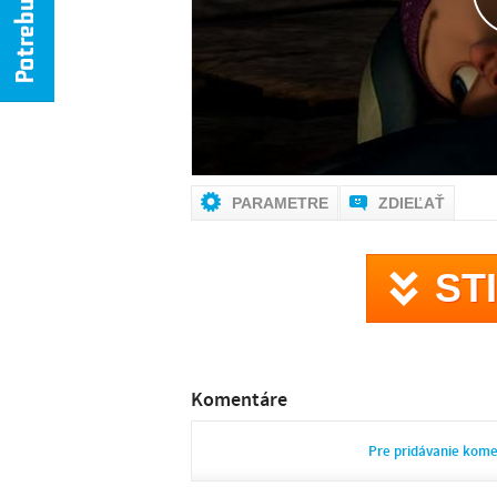
NIE 
PARAMETRE
ZDIEĽAŤ
ST
Komentáre
Pre pridávanie kom