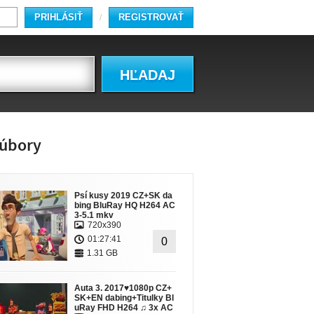
PRIHLÁSIŤ
REGISTROVAŤ
/
HĽADAJ
úbory
Psí kusy 2019 CZ+SK da
bing BluRay HQ H264 AC
3-5.1 mkv
720x390
01:27:41
0
1.31 GB
Auta 3. 2017♥1080p CZ+
SK+EN dabing+Titulky Bl
uRay FHD H264 ♫ 3x AC