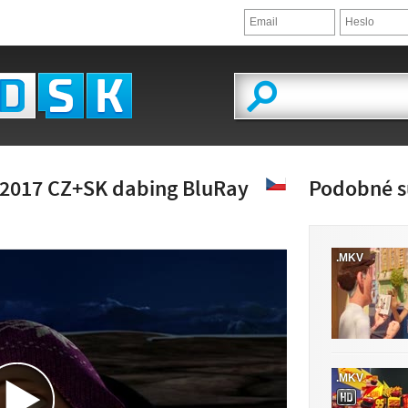
 2017 CZ+SK dabing BluRay
Podobné s
.MKV
ĽAD VIDEA
.MKV