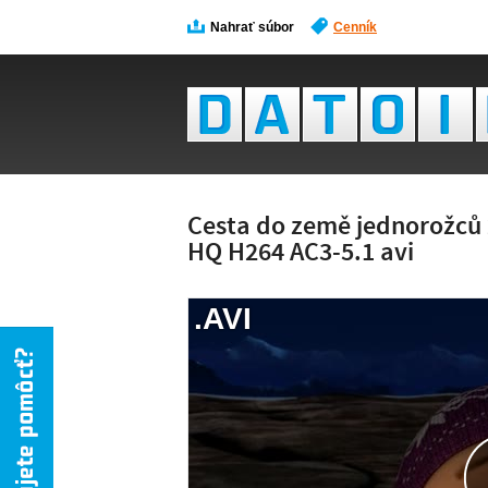
Nahrať súbor
Cenník
Cesta do země jednorožců
HQ H264 AC3-5.1 avi
.AVI
NÁH