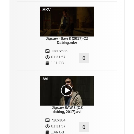
.MKV
Jigsaw - Saw 8 (2017) CZ
Dabing.mkv
1280x536
01:31:57
0
1.11 GB
.AVI
Jigsaw SAW 8 [CZ
dabing, 2017].avi
720x304
01:31:57
0
1.46 GB