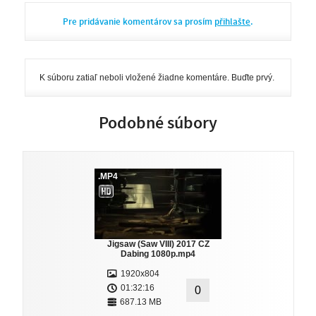
Pre pridávanie komentárov sa prosím
přihlašte
.
K súboru zatiaľ neboli vložené žiadne komentáre. Buďte prvý.
Podobné súbory
.MP4
Jigsaw (Saw VIII) 2017 CZ
Dabing 1080p.mp4
1920x804
01:32:16
0
687.13 MB