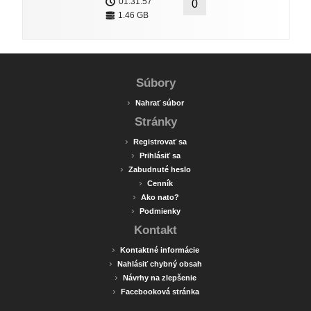
01:31:57
0
1.46 GB
Súbory
›
Nahrať súbor
Stránky
›
Registrovať sa
›
Prihlásiť sa
›
Zabudnuté heslo
›
Cenník
›
Ako nato?
›
Podmienky
Kontakt
›
Kontaktné informácie
›
Nahlásiť chybný obsah
›
Návrhy na zlepšenie
›
Facebooková stránka