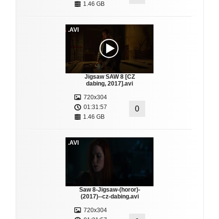
1.46 GB
.AVI
Jigsaw SAW 8 [CZ
dabing, 2017].avi
720x304
01:31:57
0
1.46 GB
.AVI
Saw 8-Jigsaw-(horor)-
(2017)--cz-dabing.avi
720x304