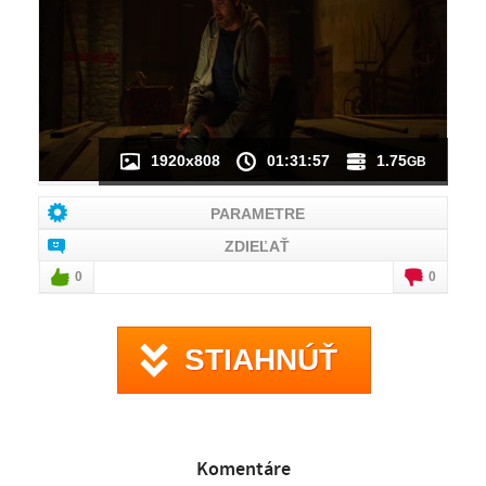
NÁHĽAD VIDEA
NIE JE K DISPOZÍCII
1920x808
01:31:57
1.75
GB
PARAMETRE
ZDIEĽAŤ
0
0
STIAHNÚŤ
Komentáre