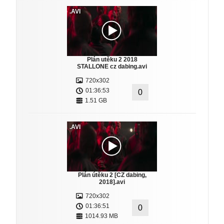
.AVI
Plán utěku 2 2018
STALLONE cz dabing.avi
720x302
01:36:53
0
1.51 GB
.AVI
Plán útěku 2 [CZ dabing,
2018].avi
720x302
01:36:51
0
1014.93 MB