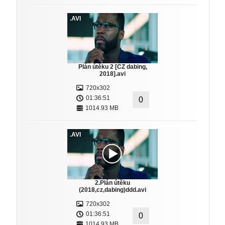
.AVI
Plán útěku 2 [CZ dabing,
2018].avi
720x302
01:36:51
0
1014.93 MB
.AVI
2.Plán útěku
(2018,cz,dabing)ddd.avi
720x302
01:36:51
0
1014.93 MB