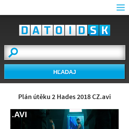
HĽADAJ
Plán útěku 2 Hades 2018 CZ.avi
.AVI
NÁHĽAD VIDEA
NIE JE K DISPOZÍCII