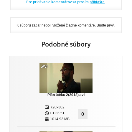
Pre pridávanie komentárov sa prosím
přihlašte
.
K súboru zatiaľ neboli vložené žiadne komentáre. Buďte prvý.
Podobné súbory
.AVI
Plán útěku 2(2018).avi
720x302
01:36:51
0
1014.93 MB