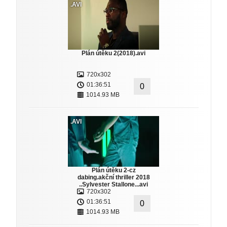
.AVI
Plán útěku 2(2018).avi
720x302
01:36:51
0
1014.93 MB
.AVI
Plán útěku 2-cz
dabing.akční thriller 2018
..Sylvester Stallone...avi
720x302
01:36:51
0
1014.93 MB