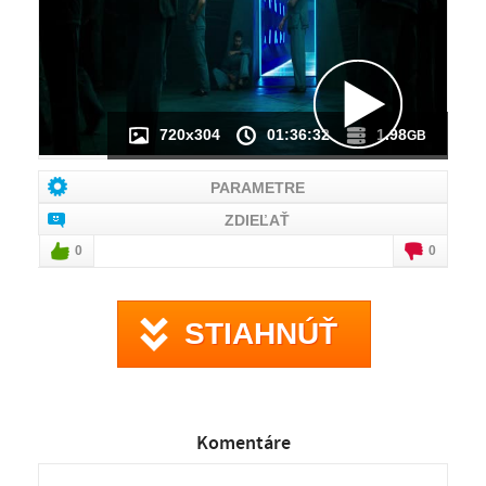
720x304
01:36:32
1.98
GB
PARAMETRE
ZDIEĽAŤ
0
0
STIAHNÚŤ
Komentáre