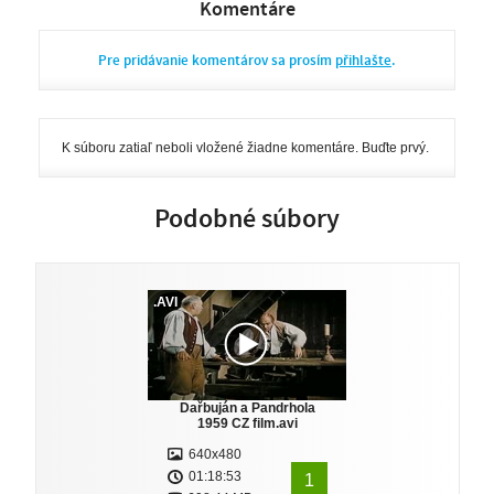
Komentáre
Pre pridávanie komentárov sa prosím
přihlašte
.
K súboru zatiaľ neboli vložené žiadne komentáre. Buďte prvý.
Podobné súbory
.AVI
Dařbuján a Pandrhola
1959 CZ film.avi
640x480
01:18:53
1