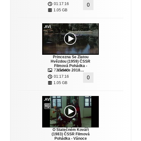
01:17:16
0
1.05 GB
.AVI
Princezna Se Zlatou
Hvězdou (1959) ČSSR
Filmová Pohádka -
720x540
Vánoce 2018…
01:17:16
0
1.05 GB
.AVI
O Statečném Kováři
(1983) ČSSR Filmová
Pohádka - Vánoce