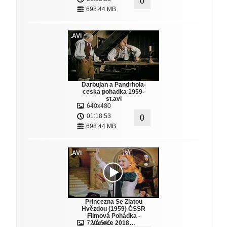
0
698.44 MB
.AVI
Darbujan a Pandrhola-
ceska pohadka 1959-
st.avi
640x480
01:18:53
0
698.44 MB
.AVI
Princezna Se Zlatou
Hvězdou (1959) ČSSR
Filmová Pohádka -
720x540
Vánoce 2018…