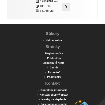
1280x720
2018.avi
01:19:02
0
881.65 MB
Súbory
›
Nahrať súbor
Stránky
›
Registrovať sa
›
Prihlásiť sa
›
Zabudnuté heslo
›
Cenník
›
Ako nato?
›
Podmienky
Kontakt
›
Kontaktné informácie
›
Nahlásiť chybný obsah
›
Návrhy na zlepšenie
›
Facebooková stránka