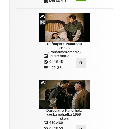
698.44 MB
.AVI
Dařbuján a Pandrhola
(1959)
(Pohádka/Komedie)
1920x1080
cz.avi
01:18:45
0
1.22 GB
.AVI
Darbujan a Pandrhola-
ceska pohadka 1959-
st.avi
640x480
01:18:53