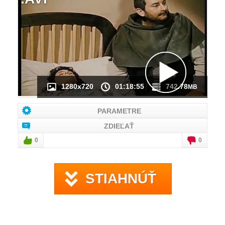
NÁHĽAD VIDEA
NIE JE K DISPOZÍCII
1280x720
01:18:55
742.78
MB
PARAMETRE
ZDIEĽAŤ
0
0
STIAHNÚŤ