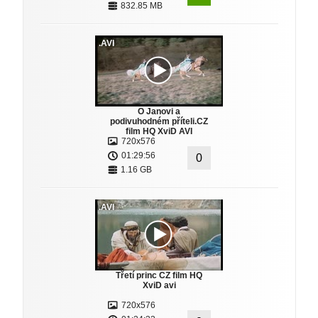
832.85 MB
.AVI
O Janovi a
podivuhodném příteli.CZ
film HQ XviD AVI
720x576
01:29:56
0
1.16 GB
.AVI
Třetí princ CZ film HQ
XviD avi
720x576