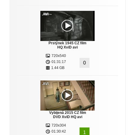
.AVI
Prstýnek 1945 CZ film
HQ XviD avi
720x540
01:31:17
0
1.44 GB
.AVI
Vybijená 2015 CZ film
DVD XviD HQ avi
720x304
01:30:42
1