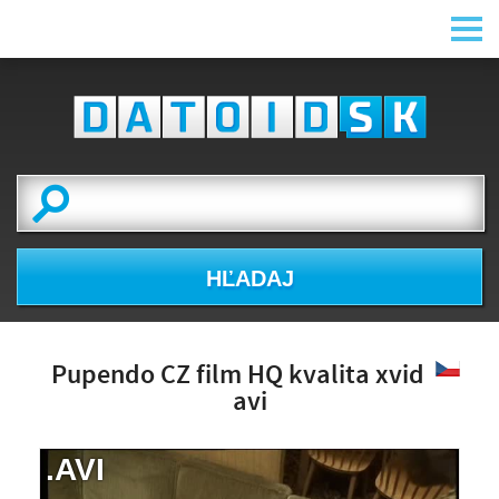
HĽADAJ
Pupendo CZ film HQ kvalita xvid
avi
.AVI