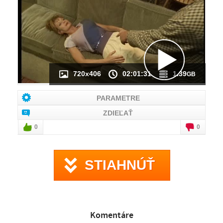
NÁHĽAD VIDEA
NIE JE K DISPOZÍCII
720x406
02:01:31
1.39
GB
PARAMETRE
ZDIEĽAŤ
0
0
STIAHNÚŤ
Komentáre