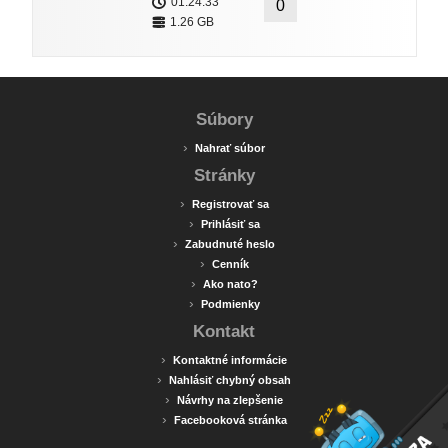
01:24:33
0
1.26 GB
Súbory
›
Nahrať súbor
Stránky
›
Registrovať sa
›
Prihlásiť sa
›
Zabudnuté heslo
›
Cenník
›
Ako nato?
›
Podmienky
Kontakt
›
Kontaktné informácie
›
Nahlásiť chybný obsah
›
Návrhy na zlepšenie
›
Facebooková stránka