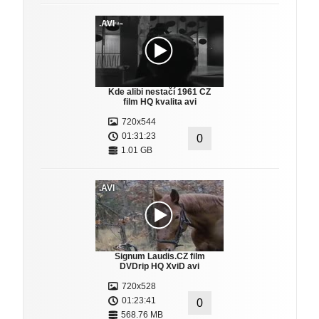
.AVI
Kde alibi nestačí 1961 CZ
film HQ kvalita avi
720x544
01:31:23
0
1.01 GB
.AVI
Signum Laudis.CZ film
DVDrip HQ XviD avi
720x528
01:23:41
0
568.76 MB