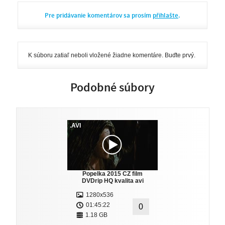
Pre pridávanie komentárov sa prosím
přihlašte
.
K súboru zatiaľ neboli vložené žiadne komentáre. Buďte prvý.
Podobné súbory
.AVI
Popelka 2015 CZ film
DVDrip HQ kvalita avi
1280x536
01:45:22
0
1.18 GB