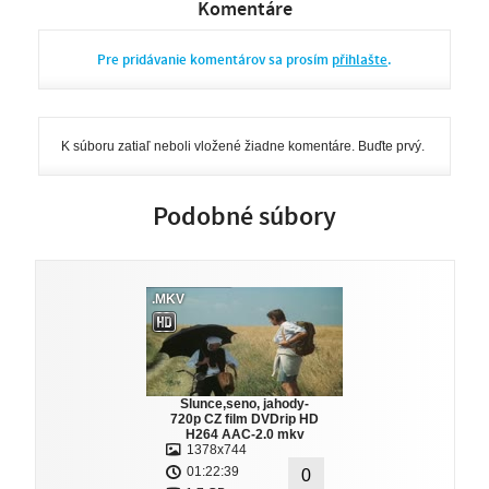
Komentáre
Pre pridávanie komentárov sa prosím
přihlašte
.
K súboru zatiaľ neboli vložené žiadne komentáre. Buďte prvý.
Podobné súbory
.MKV
Slunce,seno, jahody-
720p CZ film DVDrip HD
H264 AAC-2.0 mkv
1378x744
01:22:39
0