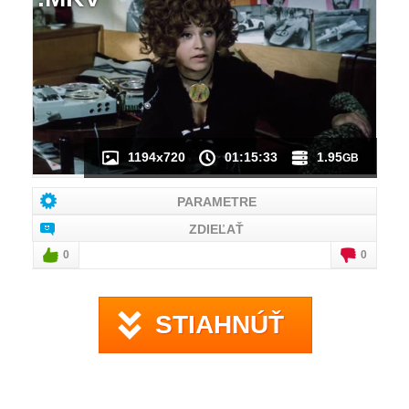
NÁHĽAD VIDEA
NIE JE K DISPOZÍCII
1194x720
01:15:33
1.95
GB
PARAMETRE
ZDIEĽAŤ
0
0
STIAHNÚŤ