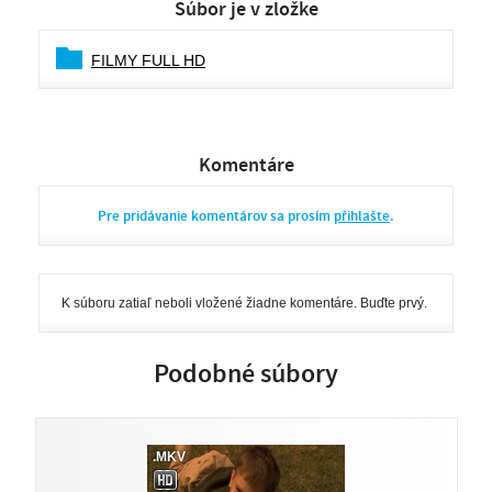
Súbor je v zložke
FILMY FULL HD
Komentáre
Pre pridávanie komentárov sa prosím
přihlašte
.
K súboru zatiaľ neboli vložené žiadne komentáre. Buďte prvý.
Podobné súbory
.MKV