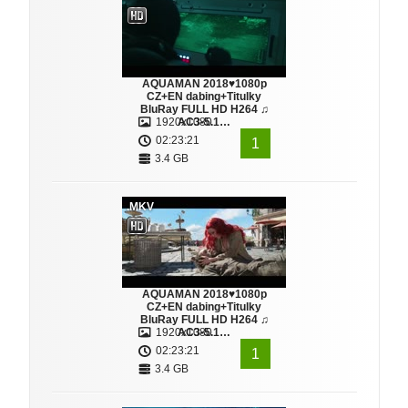
AQUAMAN 2018♥1080p
CZ+EN dabing+Titulky
BluRay FULL HD H264 ♫
1920x1080
AC3-5.1…
02:23:21
1
3.4 GB
.MKV
AQUAMAN 2018♥1080p
CZ+EN dabing+Titulky
BluRay FULL HD H264 ♫
1920x1080
AC3-5.1…
02:23:21
1
3.4 GB