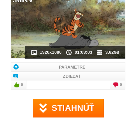
NÁHĽAD VIDEA
NIE JE K DISPOZÍCII
1920x1080
01:03:03
3.62
GB
PARAMETRE
ZDIEĽAŤ
0
0
STIAHNÚŤ