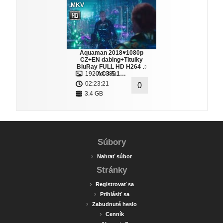
.MKV
Aquaman 2018♥1080p
CZ+EN dabing+Titulky
BluRay FULL HD H264 ♫
1920x1080
AC3-5.1…
02:23:21
0
3.4 GB
Súbory
›
Nahrať súbor
Stránky
›
Registrovať sa
›
Prihlásiť sa
›
Zabudnuté heslo
›
Cenník