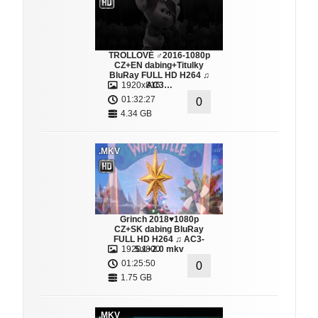
TROLLOVÉ ♂2016-1080p
CZ+EN dabing+Titulky
BluRay FULL HD H264 ♫
1920x816
AC3…
01:32:27
0
4.34 GB
.MKV
Grinch 2018♥1080p
CZ+SK dabing BluRay
FULL HD H264 ♫ AC3-
1920x800
5.1+2.0 mkv
01:25:50
0
1.75 GB
.MKV