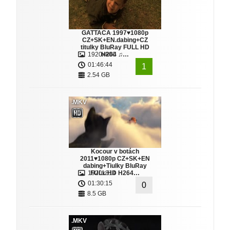
GATTACA 1997♥1080p
CZ+SK+EN.dabing+CZ
titulky BluRay FULL HD
1920x800
H264 ♫…
01:46:44
1
2.54 GB
.MKV
Kocour v botách
2011♥1080p CZ+SK+EN
dabing+Tiulky BluRay
1920x814
FULL HD H264…
01:30:15
0
8.5 GB
.MKV