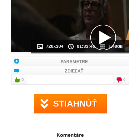
NÁHĽAD VIDEA
NIE JE K DISPOZÍCII
720x304
01:33:46
1.49
GB
PARAMETRE
ZDIEĽAŤ
0
0
STIAHNÚŤ
Komentáre