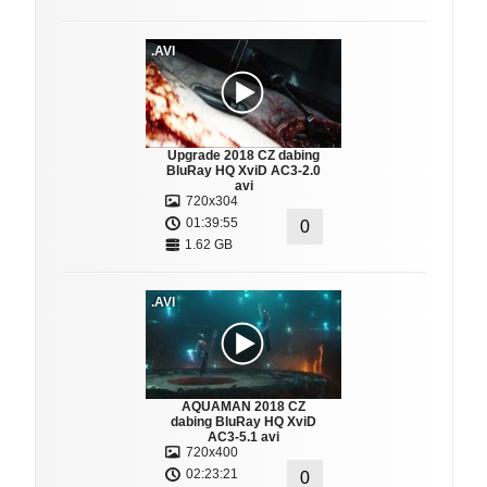
.AVI
Upgrade 2018 CZ dabing
BluRay HQ XviD AC3-2.0
avi
720x304
01:39:55
0
1.62 GB
.AVI
AQUAMAN 2018 CZ
dabing BluRay HQ XviD
AC3-5.1 avi
720x400
02:23:21
0