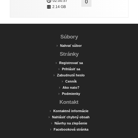
02:00:57
0
2.14 GB
Súbory
›
Nahrať súbor
Stránky
›
Registrovať sa
›
Prihlásiť sa
›
Zabudnuté heslo
›
Cenník
›
Ako nato?
›
Podmienky
Kontakt
›
Kontaktné informácie
›
Nahlásiť chybný obsah
›
Návrhy na zlepšenie
›
Facebooková stránka