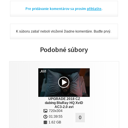
Pre pridávanie komentárov sa prosím
přihlašte
.
K súboru zatiaľ neboli vložené žiadne komentáre. Buďte prvý.
Podobné súbory
.AVI
UPGRADE 2018 CZ
dabing BluRay HQ XviD
AC3-2.0 avi
720x304
01:39:55
0
1.62 GB