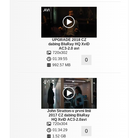
.AVI
UPGRADE 2018 CZ
dabing BluRay HQ XviD
AC3-2.0 avi
720x302
01:39:55
0
992.57 MB
.AVI
John Stratton-v prvni linii
2017 CZ dabing BluRay
HQ XviD AC3-2.0avi
720x304
01:34:29
0
1.52 GB